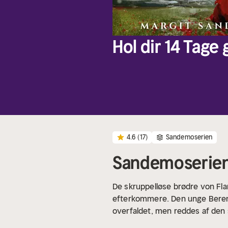
Hol dir 14 Tage
4.6
(17)
Sandemoserien
Sandemoserien
De skruppelløse brødre von Fl
efterkommere. Den unge Berend 
overfaldet, men reddes af den sm