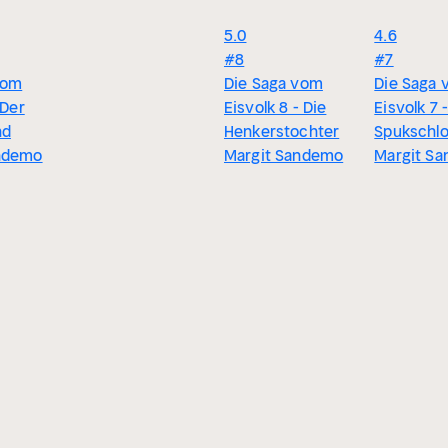
5.0
4.6
#8
#7
vom
Die Saga vom
Die Saga
 Der
Eisvolk 8 - Die
Eisvolk 7 
nd
Henkerstochter
Spukschl
ndemo
Margit Sandemo
Margit S