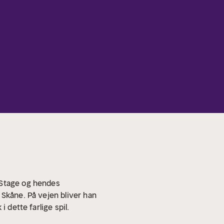
 Stage og hendes
 Skåne. På vejen bliver han
 dette farlige spil.