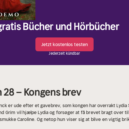
 gratis Bücher und Hörbücher
Jetzt kostenlos testen
Jederzeit kündbar
 28 – Kongens brev
anck er ude efter et gavebrev, som kongen har overrakt Lydia
Grim vil hjælpe Lydia og forsøger at få brevet bragt over til
ukke Caroline. Og netop hun viser sig at blive en vigtig brik i