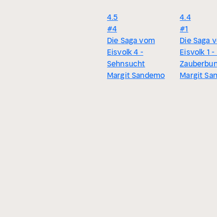
4.5
4.4
#4
#1
Die Saga vom
Die Saga 
Eisvolk 4 -
Eisvolk 1 -
Sehnsucht
Zauberbu
Margit Sandemo
Margit Sa