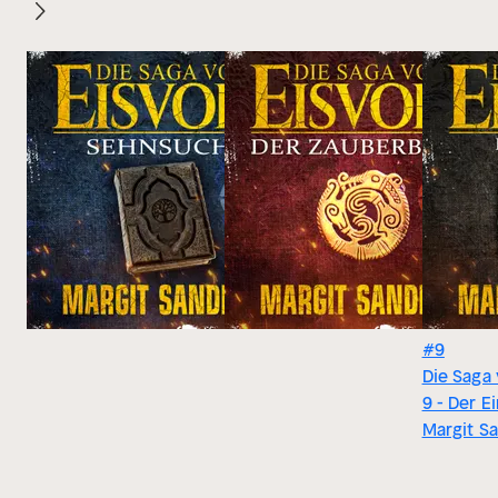
#9
Die Saga
9 - Der 
Margit S