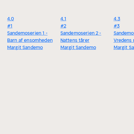
4.0
4.1
4.3
#1
#2
#3
Sandemoserien 1 -
Sandemoserien 2 -
Sandemos
Barn af ensomheden
Nattens tårer
Vredens 
Margit Sandemo
Margit Sandemo
Margit S