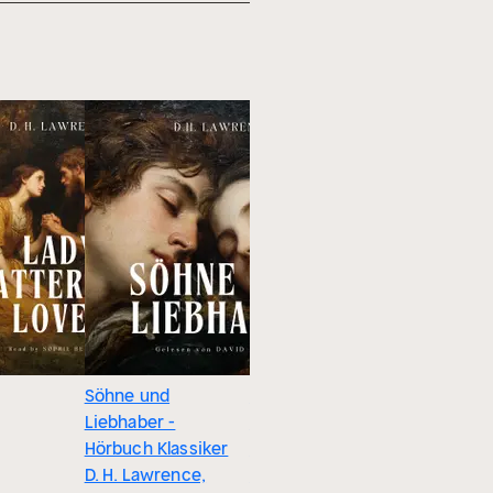
Söhne und
Die größten
Die größt
Liebhaber -
Heldinnen der
Liebesge
Hörbuch Klassiker
Literatur (50
der briti
D. H. Lawrence,
Romane in einem
Literatur