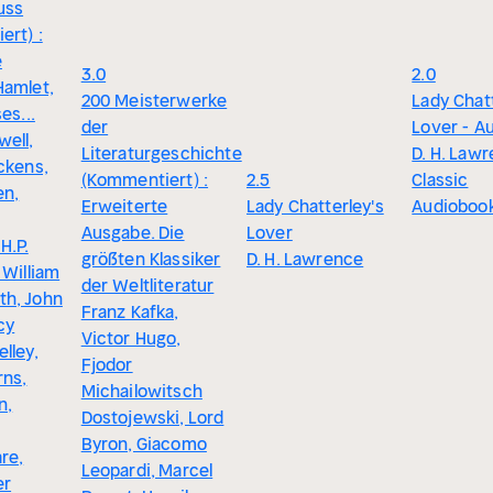
uss
ert) :
e
3.0
2.0
Hamlet,
200 Meisterwerke
Lady Chatt
es...
der
Lover - A
ell,
Literaturgeschichte
D. H. Lawr
ckens,
(Kommentiert) :
2.5
Classic
en,
Erweiterte
Lady Chatterley's
Audioboo
Ausgabe. Die
Lover
H.P.
größten Klassiker
D. H. Lawrence
 William
der Weltliteratur
h, John
Franz Kafka,
cy
Victor Hugo,
lley,
Fjodor
rns,
Michailowitsch
n,
Dostojewski, Lord
Byron, Giacomo
re,
Leopardi, Marcel
er