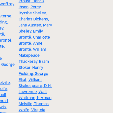
Proust, Henrik
Geoffrey
Ibsen, Percy
Bysshe Shelley,
Sterne,
Charles Dickens,
ding,
Jane Austen, Mary
ey,
Shelley, Emily
të,
Brontë, Charlotte
Brontë,
Brontë, Anne
të,
Brontë, William
Makepeace
e
Thackeray, Bram
, George
Stoker, Henry
Fielding, George
Eliot, William
ville,
Shakespeare, D. H.
lfe,
Lawrence, Walt
oolf,
Whitman, Herman
nrad,
Melville, Thomas
wis,
Wolfe, Virginia
man,