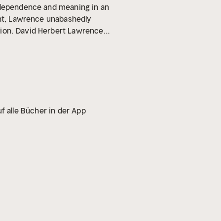
independence and meaning in an
ght, Lawrence unabashedly
ion.
David Herbert Lawrence
orations of love and sex in his
g in a controversial
f alle Bücher in der App