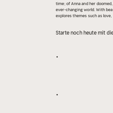
time; of Anna and her doomed, 
ever-changing world. With beau
explores themes such as love, 
(1885 – 1930) was a British nove
writing, often challenging the 
Starte noch heute mit di
reputation. Today, he is consid