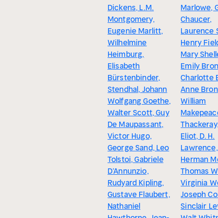
Dickens, L.M.
Marlowe, 
Montgomery,
Chaucer,
Eugenie Marlitt,
Laurence 
Wilhelmine
Henry Fiel
Heimburg,
Mary Shell
Elisabeth
Emily Bron
Bürstenbinder,
Charlotte 
Stendhal, Johann
Anne Bron
Wolfgang Goethe,
William
Walter Scott, Guy
Makepeac
De Maupassant,
Thackeray
Victor Hugo,
Eliot, D. H.
George Sand, Leo
Lawrence,
Tolstoi, Gabriele
Herman Mel
D’Annunzio,
Thomas Wo
Rudyard Kipling,
Virginia W
Gustave Flaubert,
Joseph Co
Nathaniel
Sinclair Le
Hawthorne, Jean-
Walt Whit