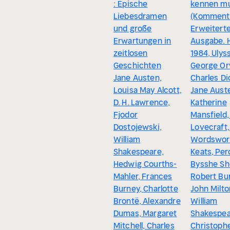
: Epische
kennen m
Liebesdramen
(Kommenti
und große
Erweitert
Erwartungen in
Ausgabe. 
zeitlosen
1984, Ulyss
Geschichten
George Orw
Jane Austen,
Charles Di
Louisa May Alcott,
Jane Aust
D. H. Lawrence,
Katherine
Fjodor
Mansfield, 
Dostojewski,
Lovecraft,
William
Wordswort
Shakespeare,
Keats, Per
Hedwig Courths-
Bysshe She
Mahler, Frances
Robert Bu
Burney, Charlotte
John Milto
Brontë, Alexandre
William
Dumas, Margaret
Shakespea
Mitchell, Charles
Christoph