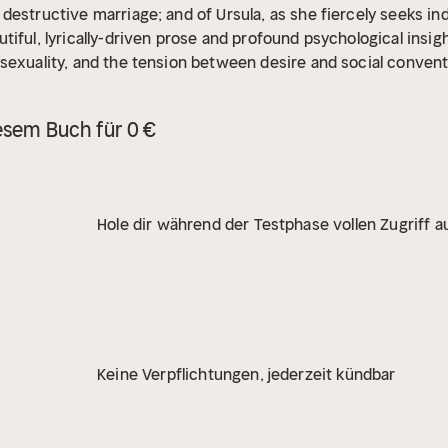
destructive marriage; and of Ursula, as she fiercely seeks 
tiful, lyrically-driven prose and profound psychological insi
sexuality, and the tension between desire and social convent
list, poet and literary critic. He is renowned for his bold expl
conventions of early twentieth century society and culminatin
esem Buch für 0 €
ered a key figurehead in modernist literature.
Hole dir während der Testphase vollen Zugriff au
Keine Verpflichtungen, jederzeit kündbar