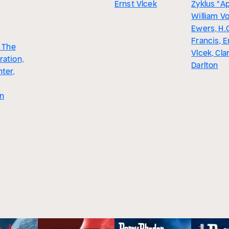
Ernst Vlcek
Zyklus "Ap
William Vol
Ewers, H.G
Francis, E
- The
Vlcek, Cla
ration,
Darlton
ter,
an