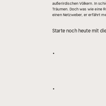
außerirdischen Völkern. In sch
Träumen.
Doch was wie eine Ro
einen Netzweber, er erfährt m
feststellen, dass eine Gefahr 
Bedrohung entsteht und wächs
Starte noch heute mit di
DIE NEUE MENSCHHEIT ...