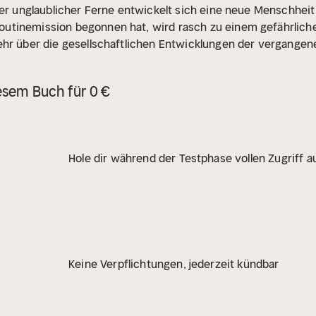
ier unglaublicher Ferne entwickelt sich eine neue Menschhei
utinemission begonnen hat, wird rasch zu einem gefährlichen 
ehr über die gesellschaftlichen Entwicklungen der vergangen
aus der Vergangenheit erwacht. Der Terraner aus der "alten He
t.
Nur Perry Rhodan und eine Handvoll von Helfern steht gege
esem Buch für 0 €
Hole dir während der Testphase vollen Zugriff au
Keine Verpflichtungen, jederzeit kündbar