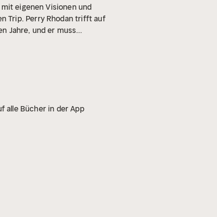
t mit eigenen Visionen und
Trip. Perry Rhodan trifft auf
en Jahre, und er muss
imat" wird Zeuge, wie eine
n die Gefahr - er kämpft für
f alle Bücher in der App