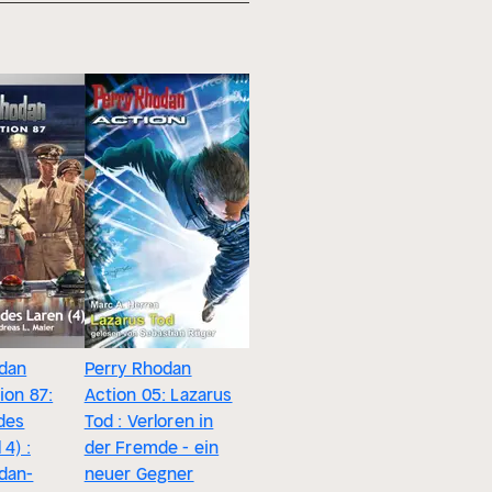
dan
Perry Rhodan
Perry Rh
tion 87:
Action 05: Lazarus
Action 08
 des
Tod : Verloren in
Sternento
 4) :
der Fremde - ein
dem Weg
dan-
neuer Gegner
Heiligen 