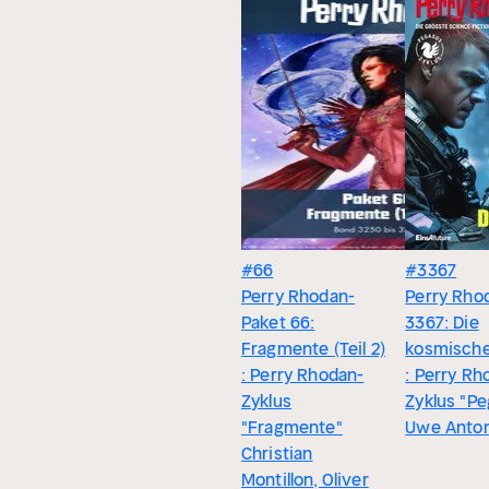
#66
#3367
Perry Rhodan-
Perry Rho
Paket 66:
3367: Die
Fragmente (Teil 2)
kosmische
: Perry Rhodan-
: Perry Rh
Zyklus
Zyklus "P
"Fragmente"
Uwe Anto
Christian
Montillon, Oliver