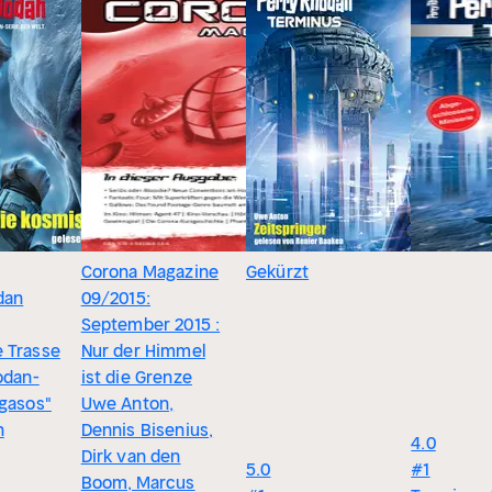
Corona Magazine
Gekürzt
dan
09/2015:
September 2015 :
 Trasse
Nur der Himmel
odan-
ist die Grenze
egasos"
Uwe Anton,
n
Dennis Bisenius,
4.0
Dirk van den
5.0
#1
Boom, Marcus