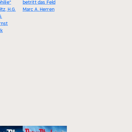
hilie"
betritt das Feld
Kampf um
tz, H.G.
Marc A. Herren
schwimm
4.7
.
Tempel
Fraktal, Folge 11:
rnst
Achim Me
Krieger des
rk
Taroximperiums
Peter Lerf