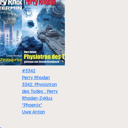
#3342
#6
#3258
Perry Rhodan
Perry Rhodan
Perry Rh
3342: Physiotron
Odyssee 6: Die
3258: Der
des Todes : Perry
Lebensboten
Zeitsalto 
Rhodan-Zyklus
Uwe Anton
Rhodan-Z
"Phoenix"
"Fragmen
Uwe Anton
Uwe Ant