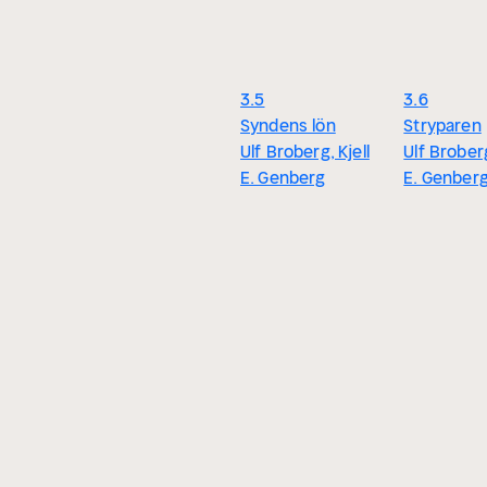
3.5
3.6
Syndens lön
Stryparen
Ulf Broberg, Kjell
Ulf Broberg
E. Genberg
E. Genber