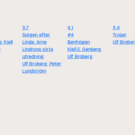
3.7
4.1
3.4
Sorgen efter
#4
Trojan
, Kjell
Linda: Arne
Benhögen
Ulf Brobe
g
Lindroos sista
Kjell E. Genberg,
utredning
Ulf Broberg
Ulf Broberg, Peter
Lundström