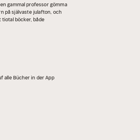
nks en gammal professor gömma
rn på självaste julafton, och
t tiotal böcker, både
f alle Bücher in der App