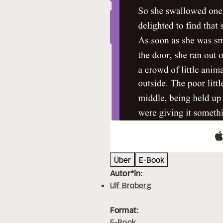
Über
E-Book
Autor*in:
Ulf Broberg
Format:
E-Book