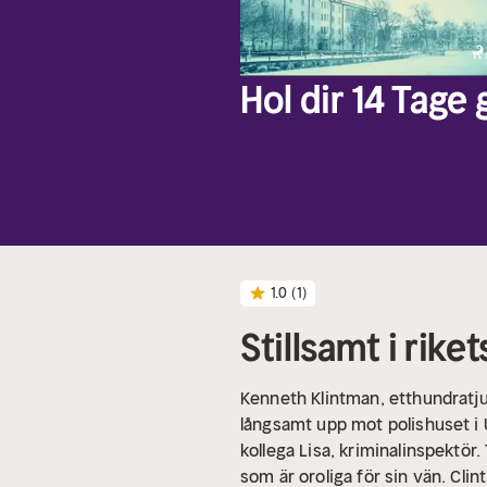
Hol dir 14 Tage
1.0
(1)
Stillsamt i riket
Kenneth Klintman, etthundratjug
långsamt upp mot polishuset i U
kollega Lisa, kriminalinspektör
som är oroliga för sin vän. Cli