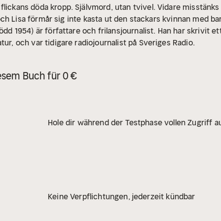
 flickans döda kropp. Självmord, utan tvivel. Vidare misstä
nt och Lisa förmår sig inte kasta ut den stackars kvinnan med ba
ödd 1954) är författare och frilansjournalist. Han har skrivit et
tur, och var tidigare radiojournalist på Sveriges Radio.
esem Buch für 0 €
Hole dir während der Testphase vollen Zugriff au
Keine Verpflichtungen, jederzeit kündbar