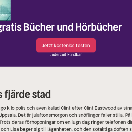
 gratis Bücher und Hörbücher
Jetzt kostenlos testen
Jederzeit kündbar
s fjärde stad
o kilo polis och även kallad Clint efter Clint Eastwood av sina
ppsala. Det är julaftonsmorgon och snöflingor faller stilla. P
. Trots deras förhoppningar om en lugn dag ringer telefonen di
nt och Lisa beger sig till lägenheten, och den sötaktiga doften