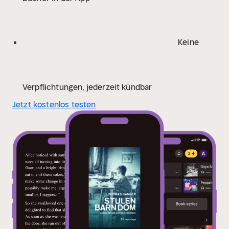
till den statliga vanvårdsutredningen och till den
slutliga upprättelsen för de drabbade, där tusentals nu
vuxna och tidigare omhändertagna barn ges en kvarts
Keine
miljon kronor vardera i ersättning för sitt lidande. Med
en rad nya källor och vittnesmål gräver Kanger nu
djupare ned i folkhemmet Sveriges bakgård under
rekordåren. Genom att närstudera politiken och
Verpflichtungen, jederzeit kündbar
enskilda barnhem kommer han en hel struktur på
Jetzt kostenlos testen
spåren och lyckas synliggöra systematiken i de till
synes enskilda övergreppen. Den här boken är ett
stycke okänd nutidshistoria och ett gripande
vittnesbörd från en del av vårt land som länge legat i
skugga.