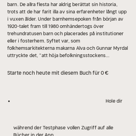
barn. De allra flesta har aldrig berättat sin historia,
trots att de har farit illa av sina erfarenheter långt upp
i vuxen ålder. Under barnhemsepoken från början av
1920-talet fram till 1980 omhändertogs över
trehundratusen barn och placerades på institutioner
eller i fosterhem. Syftet var, som
folkhemsarkitekterna makarna Alva och Gunnar Myrdal
uttryckte det, ”att höja befolkningsstockens
egenskaper”. Men trots det utsattes barnen i många
fall för ett besinningslöst och meningslöst lidande.
Starte noch heute mit diesem Buch für 0 €
Misshandel, tvångsarbete, förnedring och regelrätta
våldtäkter hörde inte till ovanligheterna i deras vardag.
Allt detta pågick när Sverige utvecklades till världens
kanske mest välmående välfärdsstat. Men dessa barn
Hole dir
betraktades som icke önskvärda och behandlades
därefter. De vittnesmål och larmrapporter som trots
allt hördes togs inte på allvar. Ingen lyssnade på de
während der Testphase vollen Zugriff auf alle
bortglömda barnen. Thomas Kangers pionjärarbete
Bücher in der App
och hans reportage i SVT:s "Dokument inifrån" ledde