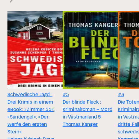
Schwedische Jagd :
#5
#3
Drei Krimis in einem
Der blinde Fleck :
Die Toten
eBook: »Zimmer 55«,
Kriminalroman – Mord
Kriminal
»Sandengel«, »Der
in Västmanland 5
in Västma
werfe den ersten
Thomas Kanger
dritte Fal
Stein«
schwedi