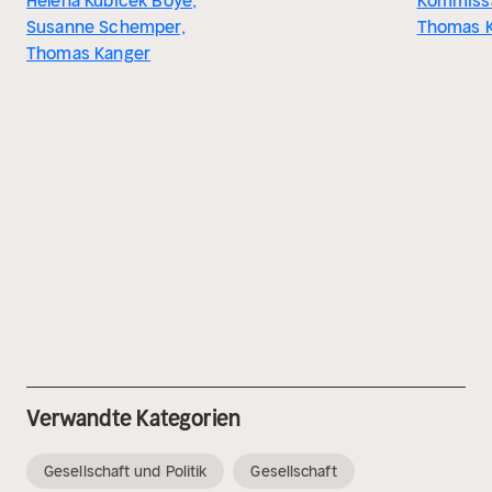
Helena Kubicek Boye,
Kommiss
Susanne Schemper,
Thomas 
Thomas Kanger
Verwandte Kategorien
Gesellschaft und Politik
Gesellschaft