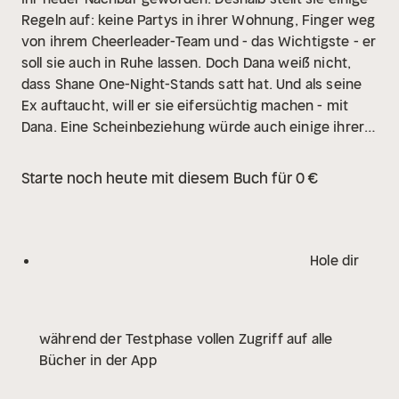
Regeln auf: keine Partys in ihrer Wohnung, Finger weg
von ihrem Cheerleader-Team und - das Wichtigste - er
soll sie auch in Ruhe lassen. Doch Dana weiß nicht,
dass Shane One-Night-Stands satt hat. Und als seine
Ex auftaucht, will er sie eifersüchtig machen - mit
Dana. Eine Scheinbeziehung würde auch einige ihrer
Probleme lösen, also willigt sie ein. Doch schon bald
kann sie nicht mehr leugnen, dass es zwischen ihnen
Starte noch heute mit diesem Buch für 0 €
knistert...
Teil 2 des Spin-Offs der BOOKTOK-
Sensationen BRIAR U und OFF-CAMPUS
Hole dir
während der Testphase vollen Zugriff auf alle
Bücher in der App