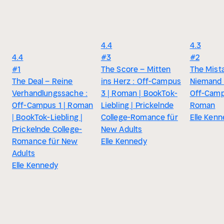
4.4
4.3
4.4
#3
#2
#1
The Score – Mitten
The Mist
The Deal – Reine
ins Herz : Off-Campus
Niemand i
Verhandlungssache :
3 | Roman | BookTok-
Off-Camp
Off-Campus 1 | Roman
Liebling | Prickelnde
Roman
| BookTok-Liebling |
College-Romance für
Elle Ken
Prickelnde College-
New Adults
Romance für New
Elle Kennedy
Adults
Elle Kennedy