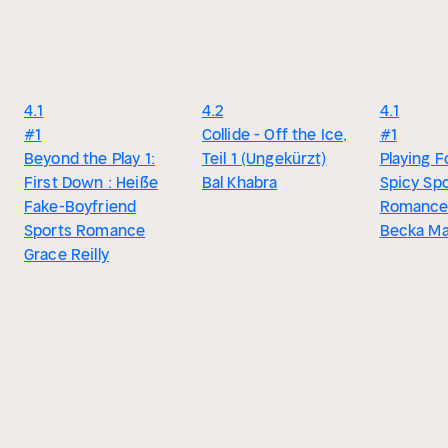
4.1
4.2
4.1
#1
Collide - Off the Ice,
#1
Beyond the Play 1:
Teil 1 (Ungekürzt)
Playing F
First Down : Heiße
Bal Khabra
Spicy Sp
Fake-Boyfriend
Romanc
Sports Romance
Becka M
Grace Reilly