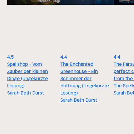
4.5
4.4
4.4
Spellshop - Vom
The Enchanted
The Faraw
Zauber der kleinen
Greenhouse - Ein
perfect 
Dinge (Ungekürzte
Schimmer der
from the 
Lesung)
Hoffnung (Ungekürzte
The Spel
Sarah Beth Durst
Lesung)
Sarah Be
Sarah Beth Durst