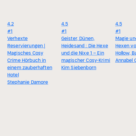
4.2
4.5
4.5
#1
#1
#1
Verhexte
Geister, Dünen,
Magie un
Reservierungen |
Heidesand : Die Hexe
Hexen vo
Magisches Cosy
und die Nixe 1 – Ein
Hollow, B
Crime Hörbuch in
magischer Cosy-Krimi
Annabel 
einem zauberhaften
Kim Siebenborn
Hotel
Stephanie Damore