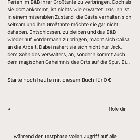
Ferien im B&B ihrer Großtante zu verbringen. Doch als
sie dort ankommt, ist nichts wie erwartet. Das Inn ist
in einem miserablen Zustand, die Gäste verhalten sich
seltsam und ihre Großtante möchte sie gar nicht
dahaben. Entschlossen, zu bleiben und das B&B
wieder auf Vordermann zu bringen, macht sich Calisa
an die Arbeit. Dabei nähert sie sich nicht nur Jack,
dem Sohn des Verwalters, an, sondern kommt auch
dem magischen Geheimnis des Orts auf die Spur.
Ein
cozy Standalone mit sommerlichen Wohlfühlvibes und
einer Prise Magie.
The Faraway Inn von New York
Starte noch heute mit diesem Buch für 0 €
Times-Bestsellerautorin Sarah Beth Durst ist eine
cozy YA-Romantasy mit Cottagecore-Vibes in einem
magischen Inn.
Hole dir
während der Testphase vollen Zugriff auf alle