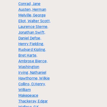
Conrad, Jane
Austen, Herman
Melville, George
Eliot, Walter Scott,
Laurence Sterne,
Jonathan Swift,
Daniel Defoe,
Henry Fielding,
Rudyard Kipling,
Bret Harte,
Ambrose Bierce,
Washington
Irving, Nathaniel
Hawthorne, Wilkie
Collins, O.Henry,
William
Makepeace
Thackeray, Edgar
Wallace, G.K.