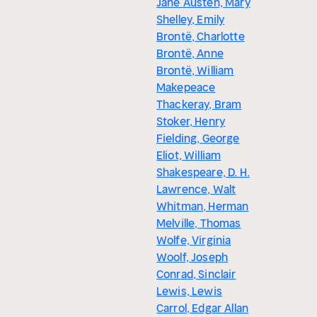
Jane Austen, Mary
Shelley, Emily
Brontë, Charlotte
Brontë, Anne
Brontë, William
Makepeace
Thackeray, Bram
Stoker, Henry
Fielding, George
Eliot, William
Shakespeare, D. H.
Lawrence, Walt
Whitman, Herman
Melville, Thomas
Wolfe, Virginia
Woolf, Joseph
Conrad, Sinclair
Lewis, Lewis
Carrol, Edgar Allan