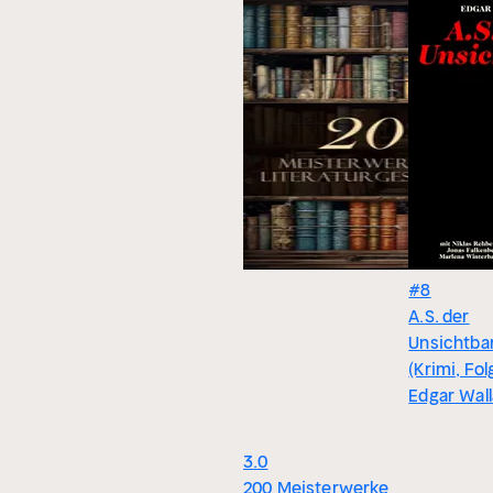
#8
A.S. der
Unsichtba
(Krimi, Fol
Edgar Wal
3.0
200 Meisterwerke