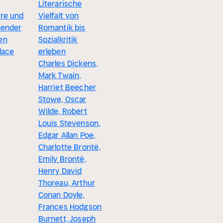
Literarische
Edgar Wallace
re und
Vielfalt von
hender
Romantik bis
en
Sozialkritik
lace
erleben
Charles Dickens,
Mark Twain,
Harriet Beecher
Stowe, Oscar
Wilde, Robert
Louis Stevenson,
Edgar Allan Poe,
Charlotte Brontë,
Emily Brontë,
Henry David
Thoreau, Arthur
Conan Doyle,
Frances Hodgson
Burnett, Joseph