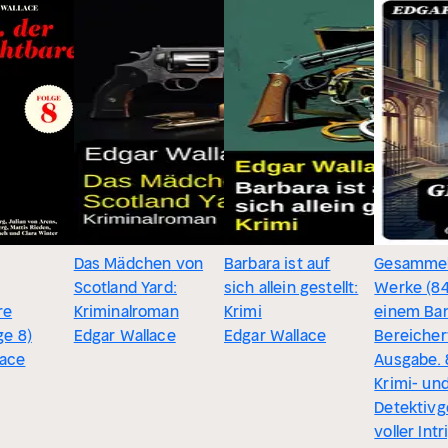
Das Mädchen von
Barbara ist auf
Gesammel
Scotland Yard:
sich allein gestellt:
Werke (84 
re
Kriminalroman
Krimi
einem Ban
ge 8)
Edgar Wallace
Edgar Wallace
Bereicher
lace
Ausgabe. 
Krimi- un
Detektivg
voller Intr