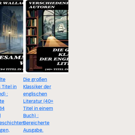
te
Die großen
Double D
Titel in
Klassiker der
Edgar Wal
d) :
englischen
te
Literatur (40+
84
Titel in einem
d
Buch) :
eschichten
Bereicherte
3.0
igen,
Ausgabe.
Die roten Asse