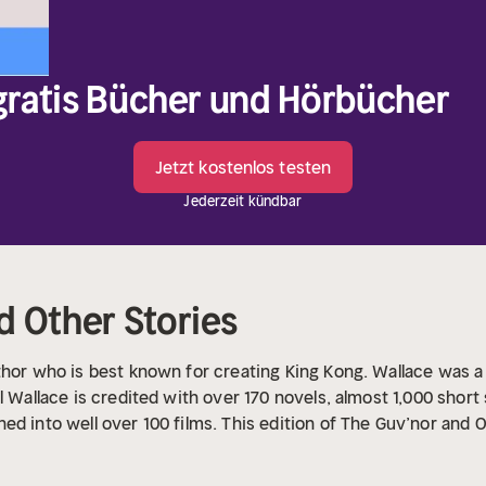
 gratis Bücher und Hörbücher
Jetzt kostenlos testen
Jederzeit kündbar
d Other Stories
hor who is best known for creating King Kong. Wallace was a v
l Wallace is credited with over 170 novels, almost 1,000 short 
d into well over 100 films. This edition of The Guv’nor and Ot