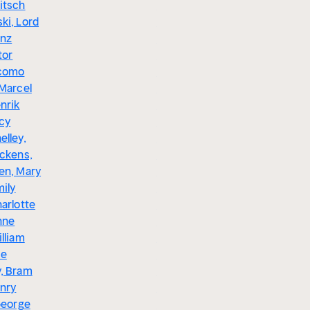
itsch
Napoleonische
ki, Lord
Kriege,
anz
Geschichte des
tor
Ersten und
acomo
Zweiten
 Marcel
Weltkriegs
nrik
Tacitus,
rcy
Thukydides,
elley,
Plutarch, Theodor
ickens,
Mommsen,
en, Mary
Edward Gibbon,
mily
Leopold von
arlotte
Ranke, Ricarda
nne
Huch, Helmuth
lliam
von Moltke,
ce
Xenophon, Arrian,
, Bram
Titus Livius, Gaius
enry
Iulius Caesar,
George
Sueton, Polybios,