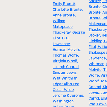
Shelley, Em
Emily Brontë,
Brontë, Ch
Charlotte Brontë,
Brontë, A
Anne Brontë,
Brontë, Wi
William
Makepeac
Makepeace
Thackeray
Thackeray, George
Stoker, He
Eliot, D. H.
Fielding, 
Lawrence,
Eliot, Will
Herman Melville,
Shakespear
Thomas Wolfe,
Lawrence,
Virginia Woolf,
Whitman,
Joseph Conrad,
Melville, 
Sinclair Lewis,
Wolfe, Vir
Walt Whitman,
Woolf, Jo
Edgar Allan Poe,
Conrad, Si
Oscar Wilde,
Lewis, Le
Jerome K Jerome,
Carrol, Edg
Washington
Poe, Edwa
Irving, Bram