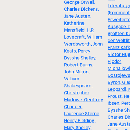
George Orwell,
Literatur
Charles Dickens,
(Kommenti
Jane Austen,
Erweitert
Katherine
Ausgabe. 
Mansfield, H.P.
größten Kl
Lovecraft, William
der Weltli
Wordsworth, John
Franz Kafk
Keats, Percy
Victor Hug
Bysshe Shelley,
Fjodor
Robert Burns,
Michailow
John Milton,
Dostojewsk
William
Byron, Gi
Shakespeare,
Leopardi, 
Christopher
Proust, He
Marlowe, Geoffrey
Ibsen, Per
Chaucer,
Bysshe She
Laurence Sterne,
Charles Di
Henry Fielding,
Jane Aust
Mary Shelley,