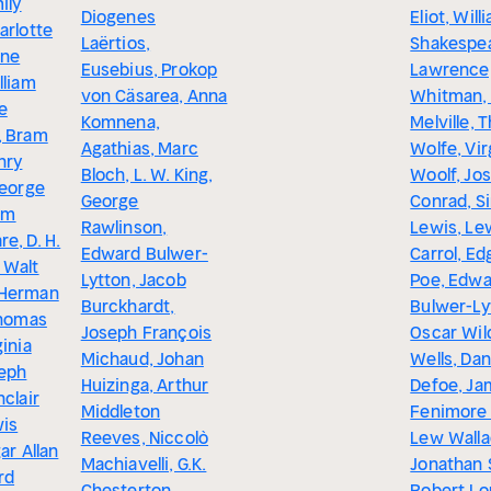
ily
Diogenes
Eliot, Will
arlotte
Laërtios,
Shakespear
nne
Eusebius, Prokop
Lawrence,
lliam
von Cäsarea, Anna
Whitman,
e
Komnena,
Melville,
, Bram
Agathias, Marc
Wolfe, Vir
nry
Bloch, L. W. King,
Woolf, Jo
George
George
Conrad, Si
iam
Rawlinson,
Lewis, Le
e, D. H.
Edward Bulwer-
Carrol, Ed
 Walt
Lytton, Jacob
Poe, Edwa
 Herman
Burckhardt,
Bulwer-Ly
Thomas
Joseph François
Oscar Wild
ginia
Michaud, Johan
Wells, Dan
seph
Huizinga, Arthur
Defoe, Ja
nclair
Middleton
Fenimore 
wis
Reeves, Niccolò
Lew Walla
ar Allan
Machiavelli, G.K.
Jonathan 
rd
Chesterton,
Robert Lo