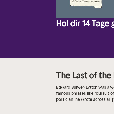
Hol dir 14 Tage
The Last of th
Edward Bulwer-Lytton was a wel
famous phrases like "pursuit of
politician, he wrote across all g