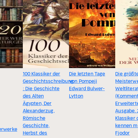
100 Klassiker der
Die letzten Tage
Die größt
Geschichtsschreibung
von Pompeji
Meisterwe
: Die Geschichte
Edward Bulwer-
Weltlitera
des Alten
Lytton
(Kommenti
Ägypten, Der
Erweitert
Alexanderzug,
Ausgabe. 
Römische
Klassiker
Geschichte,
kennen m
erwerke
Herbst des
Fjodor