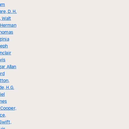
iam
Ammianus
e, D. H.
Marcellinus,
 Walt
Diogenes
 Herman
Laërtios,
 Thomas
Eusebius, Prokop
ginia
von Cäsarea, Anna
seph
Komnena,
nclair
Agathias, Marc
wis
Bloch, George
gar Allan
Rawlinson,
rd
Edward Bulwer-
tton,
Lytton, Jacob
e, H.G.
Burckhardt,
iel
Joseph François
mes
Michaud, Johan
Cooper,
Huizinga, Niccolò
ce,
Machiavelli, G.K.
Swift,
Chesterton,
uis
Voltaire, Friedrich