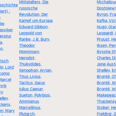
Mittelalters, Die
Michailow
geschichte
russische
Dostojews
ert) :
Revolution, Der
Byron, Fr
e
Kampf um Europa
Kafka, Vic
Die
Edward Gibbon,
Hugo, Gi
assiker
Leopold von
Leopardi,
teratur
Ranke, J. B. Bury,
Proust, He
a,
Theodor
Ibsen, Pe
o,
Mommsen,
Bysshe Sh
Herodot,
Charles D
itsch
Thukydides,
Jane Aust
i, Lord
Xenophon, Arrian,
Shelley, E
acomo
Titus Livius,
Brontë, Ch
Marcel
Tacitus, Gaius
Brontë, A
nrik
Iulius Caesar,
Brontë, Wi
cy
Sueton, Polybios,
Makepea
lley,
Ammianus
Thackeray
ckens,
Marcellinus,
Stoker, H
en, Mary
Plutarch,
Fielding, 