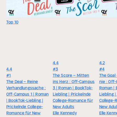
Top 10
4.4
4.2
4.4
#3
#4
#1
The Score – Mitten
The Goal 
The Deal – Reine
ins Herz : Off-Campus
nie : Off
Verhandlungssache :
3 | Roman | BookTok-
Roman | 
Off-Campus 1 | Roman
Liebling | Prickelnde
Liebling 
| BookTok-Liebling |
College-Romance für
College-
Prickelnde College-
New Adults
New Adul
Romance für New
Elle Kennedy
Elle Ken