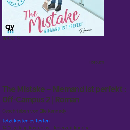
4.3
213
Hörbuch
The Mistake – Niemand ist perfekt :
Off-Campus 2 | Roman
Geschrieben von
Elle Kennedy
Jetzt kostenlos testen
14 Tage lang kostenlos · Jederzeit kündbar