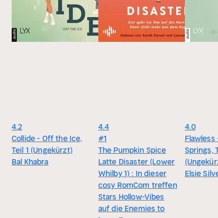
4.2
4.4
4.0
Collide - Off the Ice,
#1
Flawless 
Teil 1 (Ungekürzt)
The Pumpkin Spice
Springs, T
Bal Khabra
Latte Disaster (Lower
(Ungekür
Whilby 1) : In dieser
Elsie Silv
cosy RomCom treffen
Stars Hollow-Vibes
auf die Enemies to