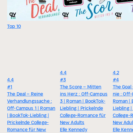
Top 10
4.4
4.2
4.4
#3
#4
#1
The Score – Mitten
The Goal 
The Deal – Reine
ins Herz : Off-Campus
nie : Off
Verhandlungssache :
3 | Roman | BookTok-
Roman | 
Off-Campus 1 | Roman
Liebling | Prickelnde
Liebling 
| BookTok-Liebling |
College-Romance für
College-
Prickelnde College-
New Adults
New Adul
Romance für New
Elle Kennedy
Elle Ken