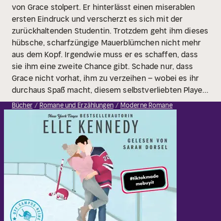
von Grace stolpert. Er hinterlässt einen miserablen
ersten Eindruck und verscherzt es sich mit der
zurückhaltenden Studentin. Trotzdem geht ihm dieses
hübsche, scharfzüngige Mauerblümchen nicht mehr
aus dem Kopf. Irgendwie muss er es schaffen, dass
sie ihm eine zweite Chance gibt. Schade nur, dass
Grace nicht vorhat, ihm zu verzeihen – wobei es ihr
durchaus Spaß macht, diesem selbstverliebten Player
dabei zuzusehen, wie er es immer wieder bei ihr
Bücher
Romane und Erzählungen
Moderne Romane
versucht.