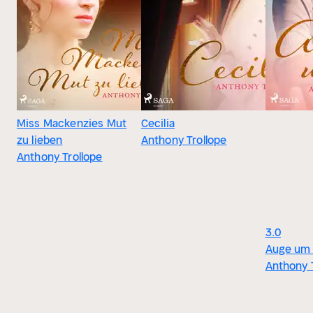
Miss Mackenzies Mut
Cecilia
zu lieben
Anthony Trollope
Anthony Trollope
3.0
Auge um
Anthony 