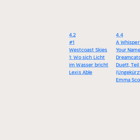
4.2
4.4
#1
A Whisper
Westcoast Skies
Your Name
1: Wo sich Licht
Dreamcat
im Wasser bricht
Duett, Teil
Lexis Able
(Ungekürz
Emma Sco