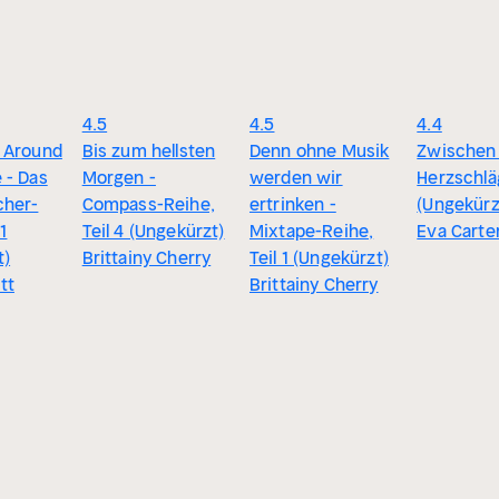
4.5
4.5
4.4
 Around
Bis zum hellsten
Denn ohne Musik
Zwischen
 - Das
Morgen -
werden wir
Herzschl
cher-
Compass-Reihe,
ertrinken -
(Ungekürz
 1
Teil 4 (Ungekürzt)
Mixtape-Reihe,
Eva Carte
t)
Brittainy Cherry
Teil 1 (Ungekürzt)
tt
Brittainy Cherry