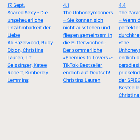
17. Sept.
4.1
4.4
Scared Sexy - Die
The Unhoneymooners
The Para
ungeheuerliche
– Sie können sich
– Wenn d
Unzähmbarkeit der
nicht ausstehen und
perfekten
Liebe
fliegen gemeinsam in
durchkre
Ali Hazelwood, Ruby
die Flitterwochen :
»The
Dixon, Christina
Der sommerliche
Unhoney
Lauren, J.T.
»Enemies to Lovers«-
endlich d
Geissinger, Katee
TikTok-Bestseller
paradies
Robert, Kimberley
endlich auf Deutsch!
prickel
Lemming
Christina Lauren
der SPIE
Bestselle
Christina