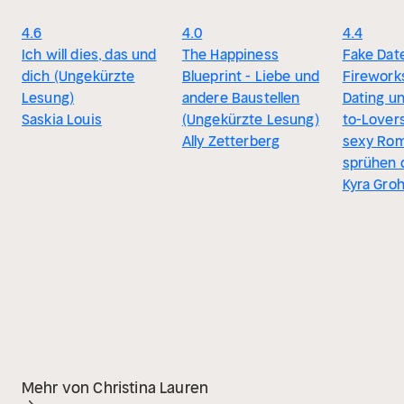
4.6
4.0
4.4
Ich will dies, das und
The Happiness
Fake Dat
dich (Ungekürzte
Blueprint - Liebe und
Fireworks
Lesung)
andere Baustellen
Dating u
Saskia Louis
(Ungekürzte Lesung)
to-Lovers
Ally Zetterberg
sexy Ro
sprühen 
Kyra Gro
Mehr von Christina Lauren