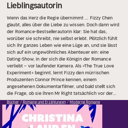
Lieblingsautorin
Wenn das Herz die Regie übernimmt …
Fizzy Chen
glaubt, alles über die Liebe zu wissen. Doch dann wird
der Romance-Bestsellerautorin klar: Sie hat das,
worüber sie schreibt, nie selbst erlebt. Plötzlich fühlt
sich ihr ganzes Leben wie eine Lüge an, und sie lässt
sich auf ein ungewöhnliches Abenteuer ein: eine
Dating-Show, in der sich die Königin der Romance
verliebt – vor laufender Kamera. Als »The True Love
Experiment« beginnt, lernt Fizzy den mürrischen
Produzenten Connor Prince kennen, einem
angesehenen Dokumentarfilmer, und bald stellt sich
die Frage, ob sie ihren Mr Right tatsächlich vor der
Kamera finden wird ...
Nach »The Unhoneymooners«
Bücher
Romane und Erzählungen
Moderne Romane
und »The Soulmate Equation« die neue Feelgood-
RomCom von Christina Lauren.
»Pure,
unwiderstehliche Magie von Anfang bis Ende!« EMILY
HENRY
»Witzig und sehr lustig. Die perfekte Rom-Com