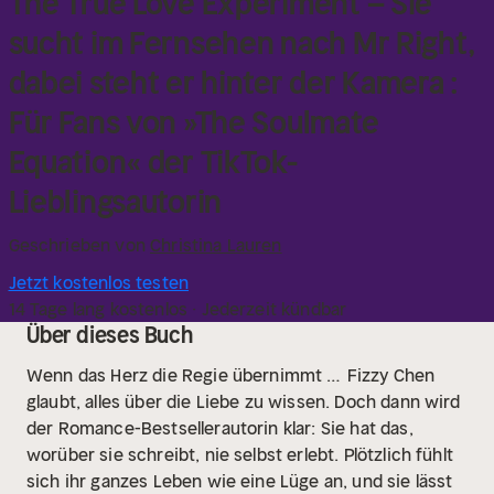
The True Love Experiment – Sie
sucht im Fernsehen nach Mr Right,
dabei steht er hinter der Kamera :
Für Fans von »The Soulmate
Equation« der TikTok-
Lieblingsautorin
Geschrieben von
Christina Lauren
Jetzt kostenlos testen
14 Tage lang kostenlos · Jederzeit kündbar
Über dieses Buch
Wenn das Herz die Regie übernimmt …
Fizzy Chen
glaubt, alles über die Liebe zu wissen. Doch dann wird
der Romance-Bestsellerautorin klar: Sie hat das,
worüber sie schreibt, nie selbst erlebt. Plötzlich fühlt
sich ihr ganzes Leben wie eine Lüge an, und sie lässt