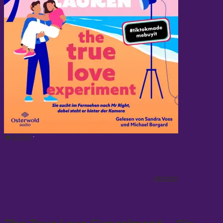
zum Wohlfühlen« HELEN HOANG
»Christina Lauren ist
meine Lieblingsautorin.« BETH O'LEARY
»Was für ein
fröhliches, warmes, berührendes Buch! Das ist das
Buch, das man lesen muss, wenn man so sehr lächeln
möchte, dass einem das Gesicht wehtut« JASMINE
GUILLORY
»›TheTrue Love Experiment‹ ist mein
Lieblingsbuch: heiß und intensiv, aber dennoch das
beste Comfort Food. Die göttliche Christina Lauren
hat die ultimative Reality-Dating-Show geschaffen,
und in Fizzy muss man sich einfach verlieben.« JODI
PICOULT
4.5
44
Hörbuch