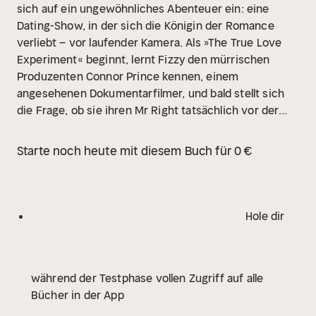
sich auf ein ungewöhnliches Abenteuer ein: eine
Dating-Show, in der sich die Königin der Romance
verliebt – vor laufender Kamera. Als »The True Love
Experiment« beginnt, lernt Fizzy den mürrischen
Produzenten Connor Prince kennen, einem
angesehenen Dokumentarfilmer, und bald stellt sich
die Frage, ob sie ihren Mr Right tatsächlich vor der
Kamera finden wird ...
Nach »The Unhoneymooners«
und »The Soulmate Equation« die neue Feelgood-
Starte noch heute mit diesem Buch für 0 €
RomCom von Christina Lauren.
»Pure,
unwiderstehliche Magie von Anfang bis Ende!« EMILY
HENRY
»Witzig und sehr lustig. Die perfekte Rom-Com
zum Wohlfühlen« HELEN HOANG
»Christina Lauren ist
Hole dir
meine Lieblingsautorin.« BETH O'LEARY
»Was für ein
fröhliches, warmes, berührendes Buch! Das ist das
Buch, das man lesen muss, wenn man so sehr lächeln
während der Testphase vollen Zugriff auf alle
möchte, dass einem das Gesicht wehtut« JASMINE
Bücher in der App
GUILLORY
»›TheTrue Love Experiment‹ ist mein
Lieblingsbuch: heiß und intensiv, aber dennoch das