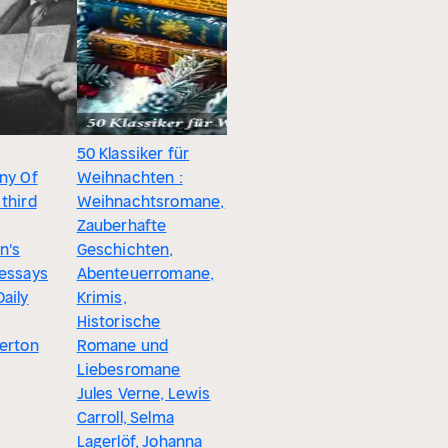
50 Klassiker für
Die großen
George B
any Of
Weihnachten :
Klassiker der
Shaw
third
Weihnachtsromane,
englischen
G.K. Ches
Zauberhafte
Literatur (40+
n's
Geschichten,
Titel in einem
 essays
Abenteuerromane,
Buch) :
aily
Krimis,
Bereicherte
Historische
Ausgabe.
terton
Romane und
Literarische
Liebesromane
Vielfalt von
Jules Verne, Lewis
Romantik bis
Carroll, Selma
Sozialkritik
Lagerlöf, Johanna
erleben