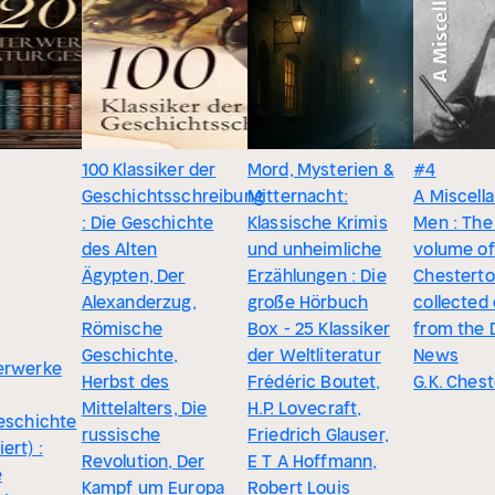
100 Klassiker der
Mord, Mysterien &
#4
Geschichtsschreibung
Mitternacht:
A Miscell
: Die Geschichte
Klassische Krimis
Men : The 
des Alten
und unheimliche
volume of
Ägypten, Der
Erzählungen : Die
Chesterto
Alexanderzug,
große Hörbuch
collected
Römische
Box - 25 Klassiker
from the D
Geschichte,
der Weltliteratur
News
erwerke
Herbst des
Frédéric Boutet,
G.K. Ches
Mittelalters, Die
H.P. Lovecraft,
geschichte
russische
Friedrich Glauser,
ert) :
Revolution, Der
E T A Hoffmann,
e
Kampf um Europa
Robert Louis