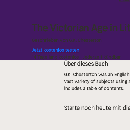
The Victorian Age in Li
Geschrieben von
G.K. Chesterton
Jetzt kostenlos testen
14 Tage lang kostenlos · Jederzeit kündbar
Über dieses Buch
G.K. Chesterton was an English
vast variety of subjects using 
includes a table of contents.
Starte noch heute mit di