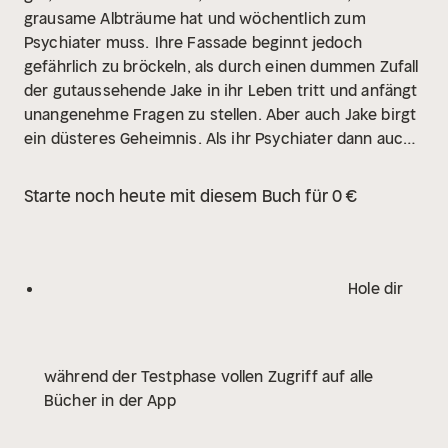
grausame Albträume hat und wöchentlich zum
Psychiater muss.
Ihre Fassade beginnt jedoch
gefährlich zu bröckeln, als durch einen dummen Zufall
der gutaussehende Jake in ihr Leben tritt und anfängt
unangenehme Fragen zu stellen. Aber auch Jake birgt
ein düsteres Geheimnis. Als ihr Psychiater dann auch
noch versucht sie umzubringen, steht Kates Leben
auf einmal Kopf. Und auch Jake droht von seiner
Starte noch heute mit diesem Buch für 0 €
Vergangenheit eingeholt zu werden.
Und dann ist da
noch dieser seltsam vertraute Fremde, mit den
faszinierend grünen Augen, der unheimlicher Weise
immer da auftaucht, wo Kate gerade
Hole dir
ist...
"Rabenfluch" von Bettina Auer
"Sieben Federn
und einen Fluchstein benötigt Ihr, um wieder der zu
sein, der Ihr vorher wart. Ansonsten müsst Ihr Euer
während der Testphase vollen Zugriff auf alle
Leben in den Federn des Rabenkleides
Bücher in der App
verbringen."
Seit Jahrhunderten lastet ein Fluch auf
der Familie Estáre, der jeden ersten männlichen