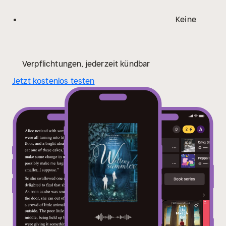
Nachkommen in einen Raben verwandelt, sobald
dieser sein 17. Lebensjahr vollendet.
Liyon, der auch
Keine
unter diesem Fluch leidet, will sein restliches Leben
auf keinen Fall als Rabe verbringen. Deshalb zieht er
los, den Fluch zu brechen. Zusammen mit seiner
Schwester Nyméria und ihrem Lehrling Tyron begibt
Verpflichtungen, jederzeit kündbar
er sich auf die Suche nach dem letzten Fluchstein.
Jetzt kostenlos testen
Den besitzt allerdings der dunkle Magier Ican, der
bereits das Land der Elfen unterworfen hat und
weitere dunkle Pläne verfolgt.
Die Gefährten stürzen
sich in ein unerwartetes Abenteuer, ohne zu wissen,
dass Ican ihnen bereits einen Schritt voraus ist. Denn
er schickt seinen treusten Krieger Felerion…
"Die
Bücherwelt-Saga: Verliebt." von Stefanie
Straßburger
Wenn es dein Leben als Buch gäbe –
würdest du es lesen?
Plötzlich ist da dieses Buch in
Tildas Tasche. Alt und doch irgendwie neu. Ohne Titel
oder Autor. Ihre Lebensgeschichte. Ehe sie sich
versieht, entführt sie Titus, das Bücherwesen, in eine