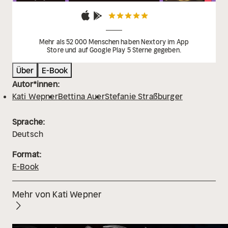
fantastische Welt, voller Magie und Zeitreisen. Und
dann ist da auch noch die Liebe …
Mehr als 52 000 Menschen haben Nextory im App
Store und auf Google Play 5 Sterne gegeben.
Über
E-Book
Autor*innen:
Kati Wepner
Bettina Auer
Stefanie Straßburger
Sprache:
Deutsch
Format:
E-Book
Mehr von Kati Wepner