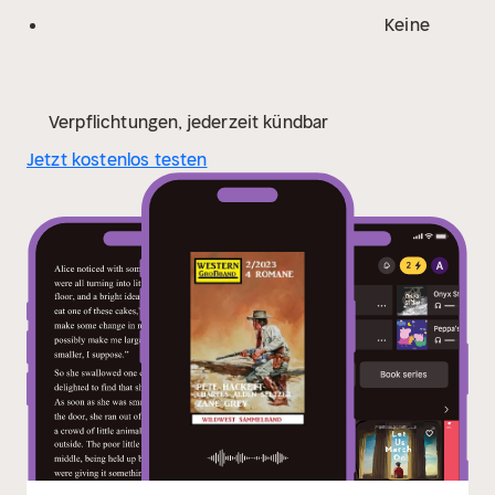
Zigarrenrauch schlierte um die Lampe, die über dem
Keine
Schreibtisch von der Decke hing.
»Mein Name ist Bill
Logan«, stellte ich mich vor. »Wir kommen vom
Distriktgericht in Amarillo. Mein Kollege Joe Hawk.
Richter Humphrey hat uns abgeordnet, damit wir den
Verpflichtungen, jederzeit kündbar
Geldtransport nach Amarillo begleiten.«
Jetzt kostenlos testen