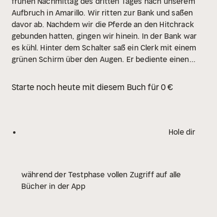
frühen Nachmittag des dritten Tages nach unserem
Aufbruch in Amarillo. Wir ritten zur Bank und saßen
davor ab. Nachdem wir die Pferde an den Hitchrack
gebunden hatten, gingen wir hinein. In der Bank war
es kühl. Hinter dem Schalter saß ein Clerk mit einem
grünen Schirm über den Augen. Er bediente einen
Kunden. Nachdem sich der Mann verabschiedet hatte,
wandte sich der Clerk uns zu.
»Wir möchten Direktor
Starte noch heute mit diesem Buch für 0 €
Hanson sprechen«, sagte ich.
Der Mann wies auf eine
Tür. »Gehen Sie da hinein.«
Zu diesem Zeitpunkt
ahnten wir noch nicht, dass wir am Anfang eines
Höllentrails standen …
Ich klopfte gegen die Tür.
Hole dir
»Herein!«, erklang es. Ich öffnete und wir traten ein.
Don Hanson saß hinter seinem Schreibtisch. Er war
ein schwergewichtiger Mann um die fünfzig mit
während der Testphase vollen Zugriff auf alle
rotem Gesicht und grauen Haaren, die sich über der
Bücher in der App
Stirn schon stark gelichtet hatten. Er musterte uns.
Auf dem Aschenbecher lag eine dicke Zigarre, die
qualmte.
In dem Büro war die Luft stickig. Der