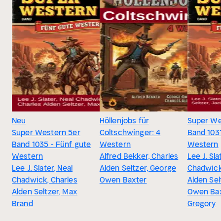
Neu
Höllenjobs für
Super We
Super Western 5er
Coltschwinger: 4
Band 1031
Band 1035 - Fünf gute
Western
Western
Western
Alfred Bekker, Charles
Lee J. Sla
Lee J. Slater, Neal
Alden Seltzer, George
Chadwick
Chadwick, Charles
Owen Baxter
Alden Sel
Alden Seltzer, Max
Owen Bax
Brand
Gregory