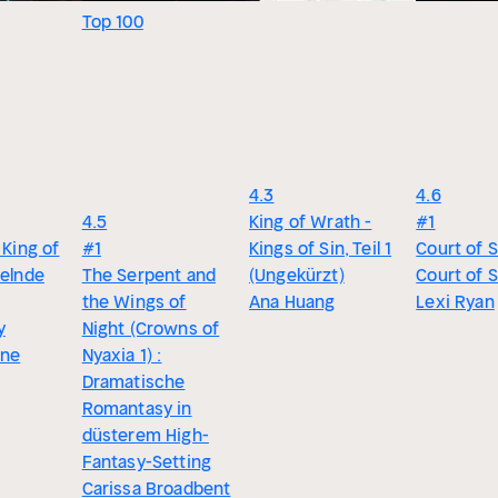
Top 100
4.3
4.6
4.5
King of Wrath -
#1
 King of
#1
Kings of Sin, Teil 1
Court of S
kelnde
The Serpent and
(Ungekürzt)
Court of 
the Wings of
Ana Huang
Lexi Ryan
y
Night (Crowns of
ane
Nyaxia 1) :
Dramatische
Romantasy in
düsterem High-
Fantasy-Setting
Carissa Broadbent