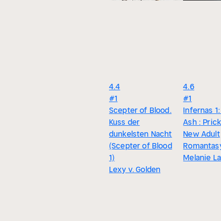
4.4
4.6
#1
#1
Scepter of Blood.
Infernas 1:
Kuss der
Ash : Pric
dunkelsten Nacht
New Adult
(Scepter of Blood
Romantas
1)
Melanie L
Lexy v. Golden