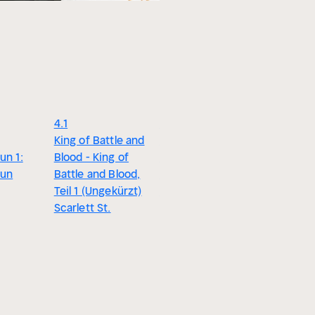
4.1
4.5
4.4
King of Battle and
#1
#1
un 1:
Blood - King of
Fallen Kingdom 1:
Daughter
Sun
Battle and Blood,
Gestohlenes Erbe
Heaven 1
Teil 1 (Ungekürzt)
Dana Müller-Braun
Angels Fal
Scarlett St.
Magdalen
Gammel