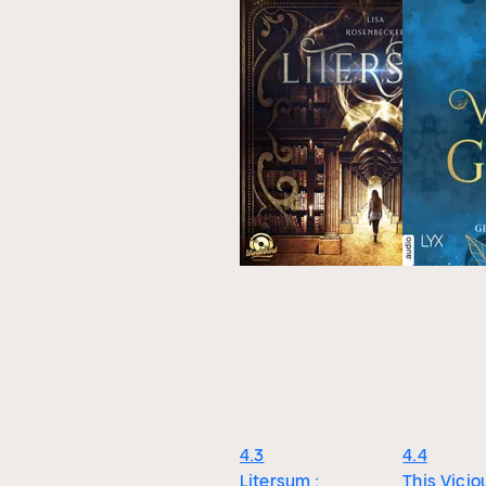
4.3
4.4
Litersum :
This Vicio