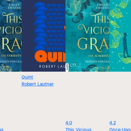
Quint
Robert Lautner
4.0
4.2
us
This Vicious
Once Upo