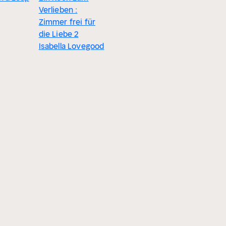
Verlieben :
Mate
Zimmer frei für
Claire Kingsley
die Liebe 2
Isabella Lovegood