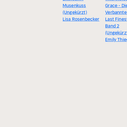
Musenkuss
Grace - Di
(Ungekürzt)
Verbannte
Lisa Rosenbecker
Last Fines
Band 2
(Ungekürz
Emily Thi