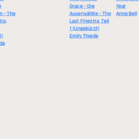
e
Grace - Die
Year
n - The
Auserwählte - The
Anna Bell
tra,
Last Finestra, Teil
1 (Ungekürzt)
t)
Emily Thiede
ede