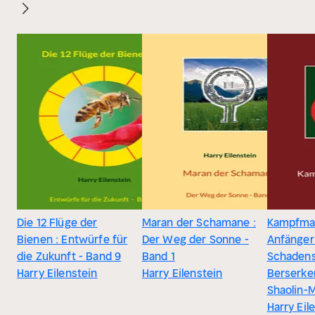
Die 12 Flüge der
Maran der Schamane :
Kampfmag
Bienen : Entwürfe für
Der Weg der Sonne -
Anfänger
die Zukunft - Band 9
Band 1
Schadens
Harry Eilenstein
Harry Eilenstein
Berserke
Shaolin-
Harry Eil