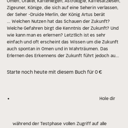
Omen, Orakel, Kartenlegen, Astrologie, Kaffesatzlesen,
Zigeuner, Könige, die sich auf eine Seherin verlassen,
der Seher -Druide Merlin, der König Artus berät
...
Welchen Nutzen hat das Schauen der Zukunft?
Welche Gefahren birgt die Kenntnis der Zukunft? Und
wie kann man es erlernen?
Letztlich ist es sehr
einfach und oft erscheint das Wissen um die Zukunft
auch spontan in Omen und in Wahrträumen.
Das
Erlernen des Erkennens der Zukunft führt jedoch auch
in unerwartete Bereiche: Was ist eigentlich das
Wesen der Zeit? Was sagt die heutige Physik dazu?
Starte noch heute mit diesem Buch für 0 €
Liegt die Zukunft schon vollkommen fest oder kann
man sie ändern? Entsteht bei einer Änderung der
Zukunft nicht eine Zeitschleife? Sind wir eigentlich
frei oder ist alles schon festgelegt? Und wie sollte
Hole dir
man damit umgehen, daß die eigenen Seele einem
Menschen den gesamten restlichen Verlauf des
eigenen Lebens einschließlich seines Todesdatums
während der Testphase vollen Zugriff auf alle
zeigen kann?
Es gibt viel zu entdecken ... und die