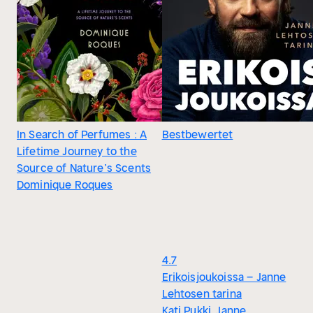
In Search of Perfumes : A
Bestbewertet
Lifetime Journey to the
Source of Nature’s Scents
Dominique Roques
4.7
Erikoisjoukoissa – Janne
Lehtosen tarina
Kati Pukki, Janne