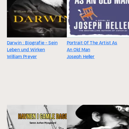
Darwin : Biografie - Sein
Portrait Of The Artist As
Leben und Wirken
An Old Man
William Preyer
Joseph Heller