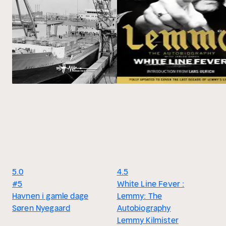
5.0
4.5
#5
White Line Fever :
Havnen i gamle dage
Lemmy: The
Søren Nyegaard
Autobiography
Lemmy Kilmister