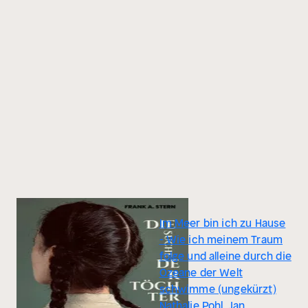
Im Meer bin ich zu Hause
- Wie ich meinem Traum
folge und alleine durch die
Ozeane der Welt
schwimme (ungekürzt)
Nathalie Pohl, Jan