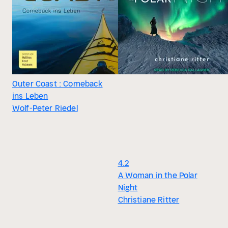
Outer Coast : Comeback
ins Leben
Wolf-Peter Riedel
4.2
A Woman in the Polar
Night
Christiane Ritter