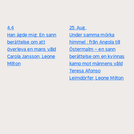
4.4
25. Aug.
Han ägde mig: En sann
Under samma mörka
berättelse om att
himmel : från Angola till
överleva en mans våld
Östermalm – en sann
Carola Jansson, Leone
berättelse om en kvinnas
Milton
kamp mot männens våld
Teresa Afonso
Leimdörfer, Leone Milton