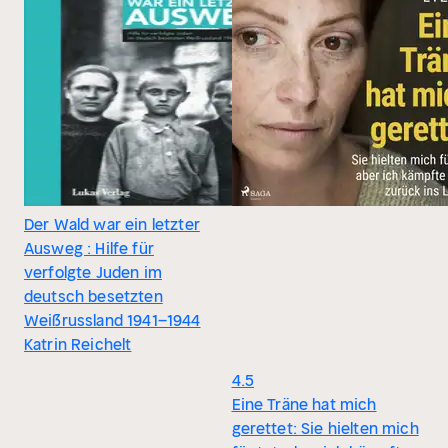
Der Wald war ein letzter
Ausweg : Hilfe für
verfolgte Juden im
deutsch besetzten
Weißrussland 1941–1944
Katrin Reichelt
4.5
Eine Träne hat mich
gerettet: Sie hielten mich