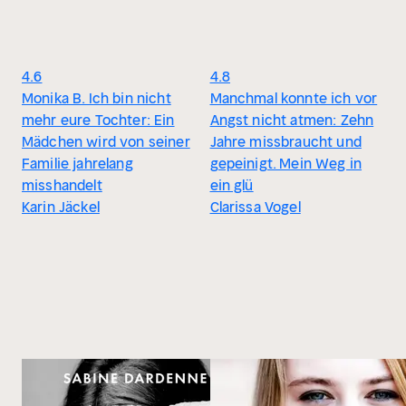
4.6
4.8
Monika B. Ich bin nicht
Manchmal konnte ich vor
mehr eure Tochter: Ein
Angst nicht atmen: Zehn
Mädchen wird von seiner
Jahre missbraucht und
Familie jahrelang
gepeinigt. Mein Weg in
misshandelt
ein glü
Karin Jäckel
Clarissa Vogel