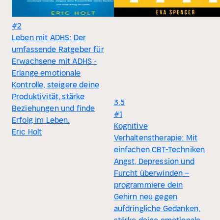
#2
Leben mit ADHS: Der
umfassende Ratgeber für
Erwachsene mit ADHS -
Erlange emotionale
Kontrolle, steigere deine
Produktivität, stärke
3.5
Beziehungen und finde
#1
Erfolg im Leben.
Kognitive
Eric Holt
Verhaltenstherapie: Mit
einfachen CBT-Techniken
Angst, Depression und
Furcht überwinden –
programmiere dein
Gehirn neu gegen
aufdringliche Gedanken,