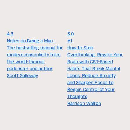
4.3
3.0
Notes on Being a Man :
#1
The bestselling manual for
How to Stop
modern masculinity from
Overthinking: Rewire Your
the world-famous
Brain with CBT-Based
podcaster and author
Habits That Break Mental
Scott Galloway
Loops, Reduce Anxiety,
and Sharpen Focus to
Regain Control of Your
Thoughts
Harrison Walton