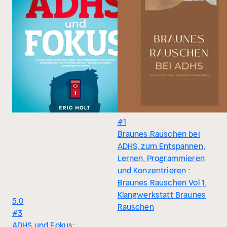
#1
Braunes Rauschen bei
ADHS, zum Entspannen,
Lernen, Programmieren
und Konzentrieren :
Braunes Rauschen Vol 1.
Klangwerkstatt Braunes
5.0
Rauschen
#3
ADHS und Fokus: