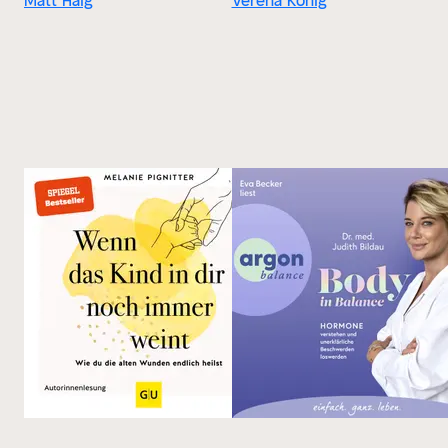
Matt Haig
Verena König