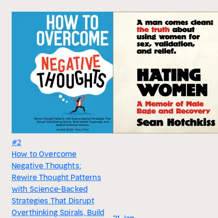
#2
How to Overcome
Negative Thoughts:
Rewire Thought Patterns
with Science-Backed
Strategies That Disrupt
Overthinking Spirals, Build