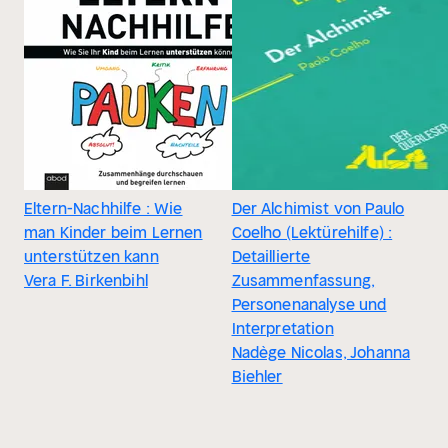
Eltern-Nachhilfe : Wie
Der Alchimist von Paulo
man Kinder beim Lernen
Coelho (Lektürehilfe) :
unterstützen kann
Detaillierte
Vera F. Birkenbihl
Zusammenfassung,
Personenanalyse und
Interpretation
Nadège Nicolas, Johanna
Biehler