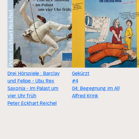
Drei Hörspiele : Barclay
Gekürzt
und Felipe - Ubu Rex
#4
Saxonia - Im Palast um
04: Begegnung im All
vier Uhr früh
Alfred Krink
Peter Eckhart Reichel