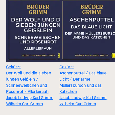
Gekürzt
Gekürzt
Der Wolf und die sieben
Aschenputtel / Das blaue
jungen Geißlein /
Licht / Der arme
Schneeweißchen und
Müllersbursch und das
Rosenrot / Allerleirauh
Kätzchen
Jacob Ludwig Karl Grimm,
Jacob Ludwig Karl Grimm,
Wilhelm Carl Grimm
Wilhelm Carl Grimm