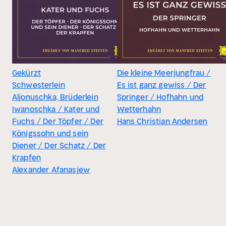
Gekürzt
Die kleine Meerjungfrau /
Schwesterlein
Es ist ganz gewiss / Der
Aljonuschka, Brüderlein
Springer / Hofhahn und
Iwanoschka / Kater und
Wetterhahn
Fuchs / Der Töpfer / Der
Hans Christian Andersen
Königssohn und sein
Diener / Der Schatz / Der
Krapfen
Alexander Afanasjew