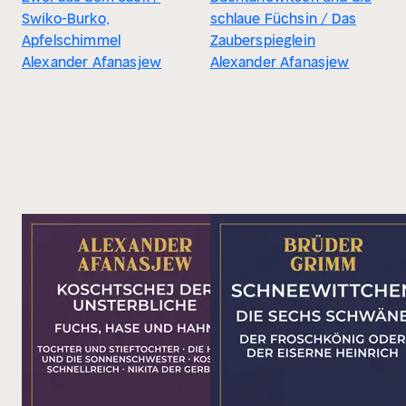
Swiko-Burko,
schlaue Füchsin / Das
Apfelschimmel
Zauberspieglein
Alexander Afanasjew
Alexander Afanasjew