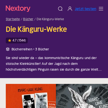
Jetzt testen
Startseite
Bücher
Die Känguru-Werke
Die Känguru-Werke
4.7
(1544)
Bücherreihen • 3 Bücher
Sie sind wieder da – das kommunistische Känguru und der
stoische Kleinkünstler! Auf der Jagd nach dem
höchstverdächtigen Pinguin rasen sie durch die ganze Welt.
Spektakuläre Enthüllungen! Skandale! Intrigen! Ein Mord, für
den sich niemand interessiert! Eine Verschwörung auf
niedrigster Ebene! Ein völlig abstruser
Weltbeherrschungsplan! Mit Spaß, Spannung und
Schnapspralinen ...