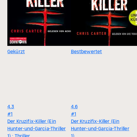
Robert Hunter im Mittelpunkt. Zusammen mit seinem Partner
Carlos Garcia jagt er in L.A. nur die brutalsten und
gefährlichsten Serienkiller. Definitiv keine Hörbuchreihe für
Zartbesaitete!
Gekürzt
Bestbewertet
4.3
4.6
#1
#1
Der Kruzifix-Killer (Ein
Der Kruzifix-Killer (Ein
Hunter-und-Garcia-Thriller
Hunter-und-Garcia-Thriller
1) : Thriller
1)