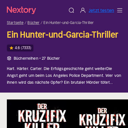
Jetzt testen
Startseite
Bücher
Ein Hunter-und-Garcia-Thriller
Ein Hunter-und-Garcia-Thriller
4.6
(7333)
Bücherreihen • 27 Bücher
Hart. Härter. Carter. Die Erfolgsgeschichte geht weiter
Die
Angst geht um beim Los Angeles Police Department. Wer von
ihnen wird das nächste Opfer? Ein brutaler Mörder tötet
Polizisten und formt aus ihren Körpern abscheuliche Figuren.
Er versteht sich als Künstler. Und genau da setzen Profiler
Robert Hunter und sein Partner Carlos Garcia mit ihren
Ermittlungen an. Hunter weiß, wie Mörder denken. Und das
könnte sein Todesurteil sein.
Über die Serie:
In der Hunter-
und-Garcia-Reihe von Chris Carter steht der Polizeiprofiler