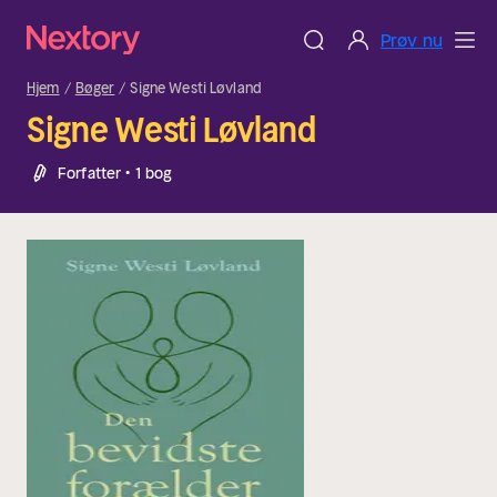
Prøv nu
Hjem
Bøger
Signe Westi Løvland
Signe Westi Løvland
Forfatter • 1 bog