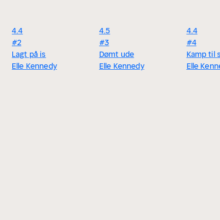
4.4
4.5
4.4
#2
#3
#4
Lagt på is
Dømt ude
Kamp til 
Elle Kennedy
Elle Kennedy
Elle Ken