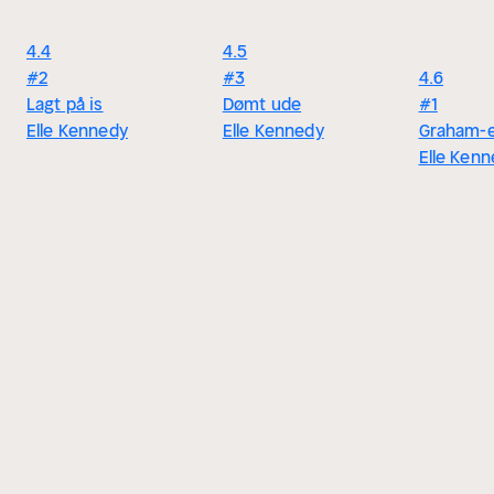
4.4
4.5
#2
#3
4.6
Lagt på is
Dømt ude
#1
Elle Kennedy
Elle Kennedy
Graham-e
Elle Ken