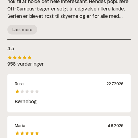
nok til at holde det hele interessant. Hendes populære
Off-Campus-bøger er solgt til udgivelse i flere lande.
Serien er blevet rost til skyerne og er for alle med
hang til en god historie fyldt med vidunderlig humor
Læs mere
og atmosfære. Underfundig og romantisk og med
karakterer fulde af personlighed.
4.5
958 vurderinger
Runa
22.7.2026
Børnebog
Maria
4.6.2026