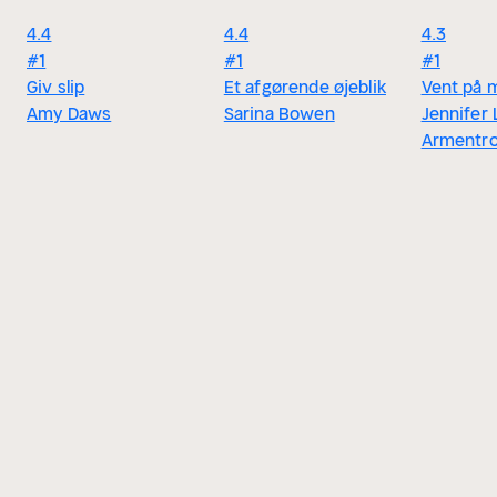
4.4
4.4
4.3
#1
#1
#1
Giv slip
Et afgørende øjeblik
Vent på 
Amy Daws
Sarina Bowen
Jennifer 
Armentr