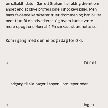
en såkaldt ’date’.
Garrett Graham har aldrig drømt om
andet end at blive professionel ishockeyspiller. Men
hans faldende karakterer truer drømmen og han bliver
nødt til at få en privatlærer. Og hvem kunne være
mere oplagt end Hannah? En sarkastisk brunette som
kan sikre ham de karakterer, han behøver og som
samtidig har brug for ham. Men da et enkelt, uventet
Kom i gang med denne bog i dag for 0 kr.
kys fører til hed sex, går det hurtigt op for Garrett, at
han ikke bare vil være en brik i et barnligt spil. Han
bliver nødt til at overbevise Hannah om, at den fyr,
hun i virkeligheden er forelsket i, er ham.
AFTALT
Få fuld
SPIL er første bind i den populære OFF-CAMPUS-
serie.
Serien er blevet rost til skyerne og er for alle
med hang til en god historie fyldt med vidunderlig
adgang til alle bøger i appen i prøveperioden
humor og atmosfære. Underfundig og romantisk og
med karakterer fulde af personlighed.'
Elle Kennedy er
New York Times, USA Today og Wallstreet Journal
bestsellerforfatter. Hun er født og opvokset i Toronto,
Ingen
Ontario og har en BA i Engelsk fra York University.