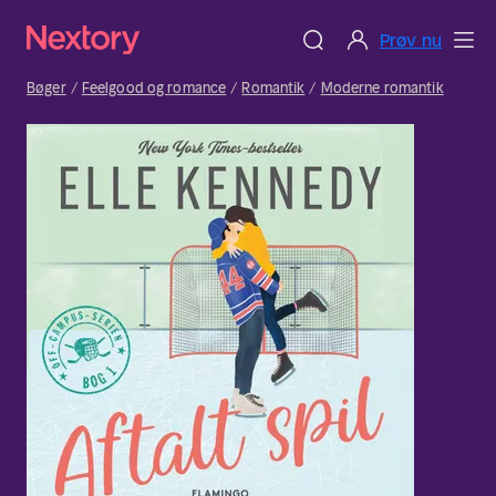
Prøv nu
Bøger
Feelgood og romance
Romantik
Moderne romantik