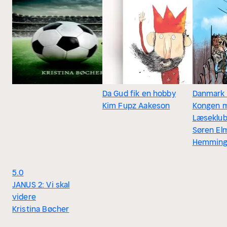
Da Gud fik en hobby
Danmark 
Kim Fupz Aakeson
Kongen m
Læseklu
Søren El
Hemming
5.0
JANUS 2: Vi skal
videre
Kristina Bøcher