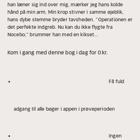
han læner sig ind over mig, mærker jeg hans kolde
hånd på min arm. Min krop stivner i samme øjeblik,
hans dybe stemme bryder tavsheden.
”Operationen er
det perfekte indgreb. Nu kan du ikke flygte fra
Nocebo,” brummer han med en kikset
venlighed.
Cyklen uden bremser er en dramatisk
fortælling, der skildrer Florian Hearts skæbnesvangre
Kom i gang med denne bog i dag for 0 kr.
møde med den visionære, men også kyniske og
kompromisløse Bang.
Bogen udfordrer forskellige syn
på verden og tematiserer nutidens normalitets- og
inklusionsbegreb.
Om forfatteren
Dan Toft (f. 1965)
Få fuld
debuterede i 2011 med en skønlitterær roman og har
desuden skrevet over 10 børne- og ungdomsbøger.
adgang til alle bøger i appen i prøveperioden
Ingen