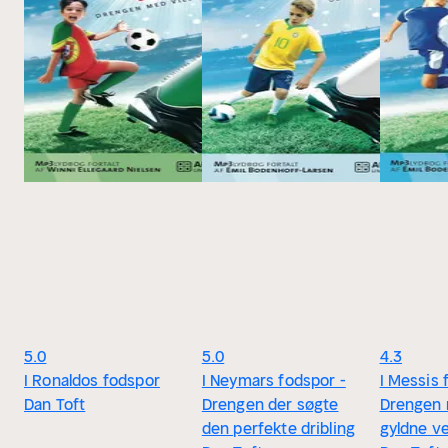
5.0
5.0
4.3
I Ronaldos fodspor
I Neymars fodspor -
I Messis 
Dan Toft
Drengen der søgte
Drengen 
den perfekte dribling
gyldne v