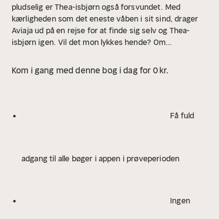
pludselig er Thea-isbjørn også forsvundet.
Med
kærligheden som det eneste våben i sit sind, drager
Aviaja ud på en rejse for at finde sig selv og Thea-
isbjørn igen.
Vil det mon lykkes hende?
Om
forfatteren
Sabrina Villarreal er selv mor til et
hjertebarn, da hendes datter er født med VSD
Kom i gang med denne bog i dag for 0 kr.
(Ventrikel Septum Defekt).
Hjertesygdom påvirker alle
omkringværende og pårørende, og forfatteren har
skrevet bogen som hyldest til alle Hjertekrigere.
Målet
er at skabe et kærligt håb, selv når uvished,
Få fuld
magtesløshed og sorg trænger sig på.
adgang til alle bøger i appen i prøveperioden
Ingen