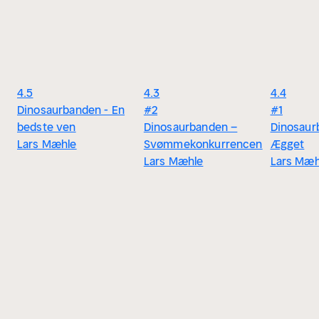
4.5
4.3
4.4
Dinosaurbanden - En
#2
#1
bedste ven
Dinosaurbanden –
Dinosaur
Lars Mæhle
Svømmekonkurrencen
Ægget
Lars Mæhle
Lars Mæh