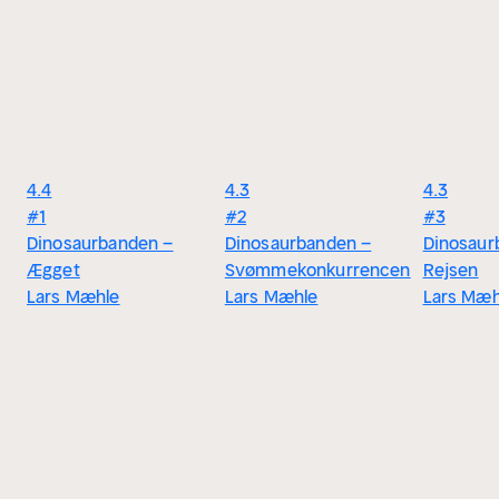
4.4
4.3
4.3
#1
#2
#3
Dinosaurbanden –
Dinosaurbanden –
Dinosaur
Ægget
Svømmekonkurrencen
Rejsen
Lars Mæhle
Lars Mæhle
Lars Mæh