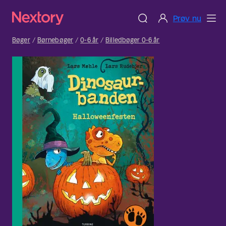
Prøv nu
Bøger
Børnebøger
0-6 år
Billedbøger 0-6 år