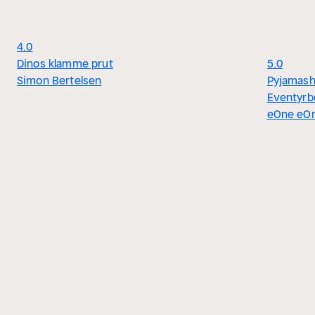
4.0
Dinos klamme prut
5.0
Simon Bertelsen
Pyjamash
Eventyrb
eOne eO