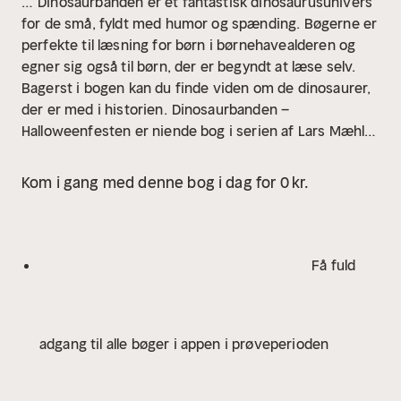
…
Dinosaurbanden er et fantastisk dinosaurusunivers
for de små, fyldt med humor og spænding. Bøgerne er
perfekte til læsning for børn i børnehavealderen og
egner sig også til børn, der er begyndt at læse selv.
Bagerst i bogen kan du finde viden om de dinosaurer,
der er med i historien.
Dinosaurbanden –
Halloweenfesten er niende bog i serien af Lars Mæhle
og Lars Rudebjer, hvor vi følger Rasmus og hans ven
Tobias på små og store eventyr.
Kom i gang med denne bog i dag for 0 kr.
Få fuld
adgang til alle bøger i appen i prøveperioden