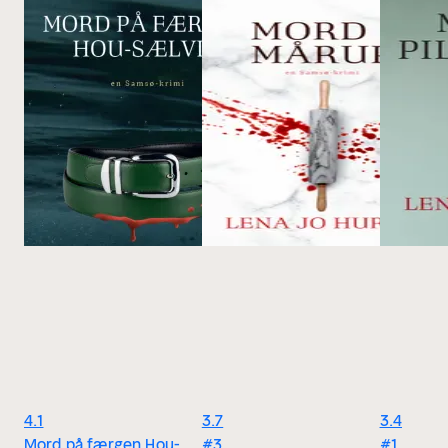
4.1
3.7
3.4
Mord på færgen Hou-
#3
#1