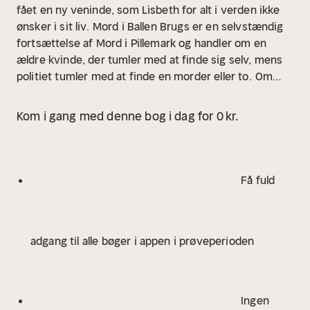
fået en ny veninde, som Lisbeth for alt i verden ikke
ønsker i sit liv.
Mord i Ballen Brugs er en selvstændig
fortsættelse af Mord i Pillemark og handler om en
ældre kvinde, der tumler med at finde sig selv, mens
politiet tumler med at finde en morder eller to.
Om
forfatteren
Lena Jo Hursh (f. 1954) er tidligere
buschauffør, socialrådgiver og kropsterapeut. Nu
Kom i gang med denne bog i dag for 0 kr.
udekørende social- og sundhedsassistent i nattevagt
på Samsø. Hun er forfatter til flere børnebøger.
Få fuld
adgang til alle bøger i appen i prøveperioden
Ingen