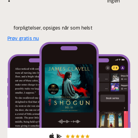
Ingen
Bogen er første del i James Clavells legendariske
bøger om det gamle Fjernøsten. Den er solgt i over 15
millioner eksemplarer over hele verden og er i 2024
blevet filmatiseret som miniserie på FX.
James Clavell
forpligtelser, opsiges når som helst
(1921-1994) var en australskfødt britisk forfatter,
Prøv gratis nu
manuskriptforfatter og instruktør. Han var særligt
kendt for sine populære, actionfyldte romaner, hvoraf
mange udspillede sig i asiatiske kulturer.