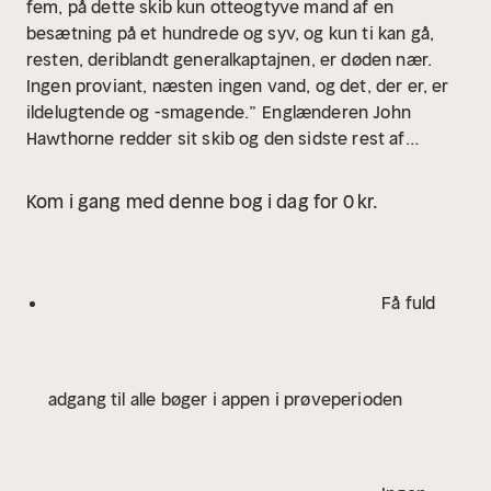
fem, på dette skib kun otteogtyve mand af en
besætning på et hundrede og syv, og kun ti kan gå,
resten, deriblandt generalkaptajnen, er døden nær.
Ingen proviant, næsten ingen vand, og det, der er, er
ildelugtende og -smagende.”
Englænderen John
Hawthorne redder sit skib og den sidste rest af
besætningen i sikkerhed på Japans kyst. Året er 1600,
og det er de færreste europæere, der overhovedet
Kom i gang med denne bog i dag for 0 kr.
kender til landets eksistens. Her møder der ham et
samfund, der er langt mere barsk og hierarkisk end
det europæiske. Kulturen står på alle måder i skarp
kontrast til den, han er vant til, men han har intet
Få fuld
andet valg end at forsøge at navigere i den fremmede
verden, for japanerne har besluttet, at han skal lære
dem europæiske skikke og normer. Mens Hawthorne
adgang til alle bøger i appen i prøveperioden
forsøger at begå sig i de højeste samfundslag, holdes
hans besætning som gidsler, og det gør japanernes
greb om ham endnu strammere.
”Shōgun” er en
historisk thriller fra det syttende århundredes Japan.