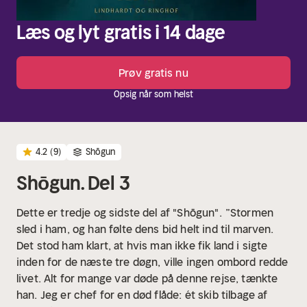
Læs og lyt gratis i 14 dage
Prøv gratis nu
Opsig når som helst
4.2
(9)
Shōgun
Shōgun. Del 3
Dette er tredje og sidste del af "Shōgun".
”Stormen
sled i ham, og han følte dens bid helt ind til marven.
Det stod ham klart, at hvis man ikke fik land i sigte
inden for de næste tre døgn, ville ingen ombord redde
livet. Alt for mange var døde på denne rejse, tænkte
han. Jeg er chef for en død flåde: ét skib tilbage af