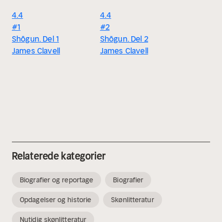
4.4
4.4
#1
#2
Shōgun. Del 1
Shōgun. Del 2
James Clavell
James Clavell
Relaterede kategorier
Biografier og reportage
Biografier
Opdagelser og historie
Skønlitteratur
Nutidig skønlitteratur