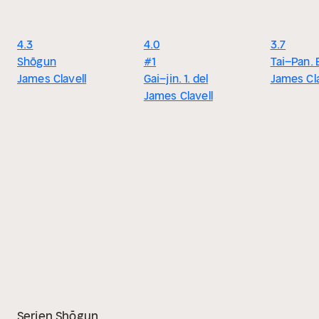
4.3
4.0
3.7
Shōgun
#1
Tai–Pan. 
James Clavell
Gai–jin. 1. del
James Cla
James Clavell
Serien Shōgun