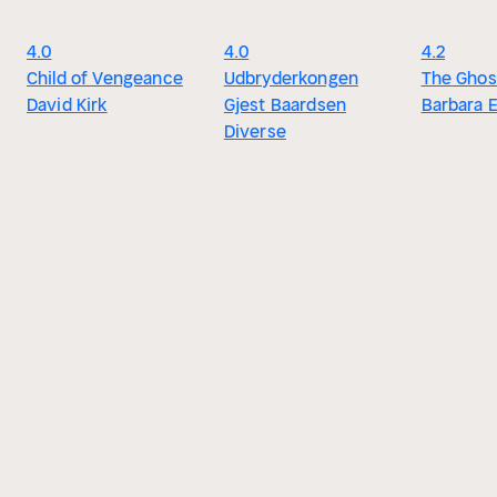
4.0
4.0
4.2
Child of Vengeance
Udbryderkongen
The Ghos
David Kirk
Gjest Baardsen
Barbara 
Diverse