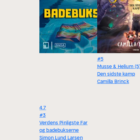
#5
Musse & Helium (5)
Den sidste kamp
Camilla Brinck
4.7
#3
Verdens Pinligste Far
og badebukserne
Simon Lund Larsen