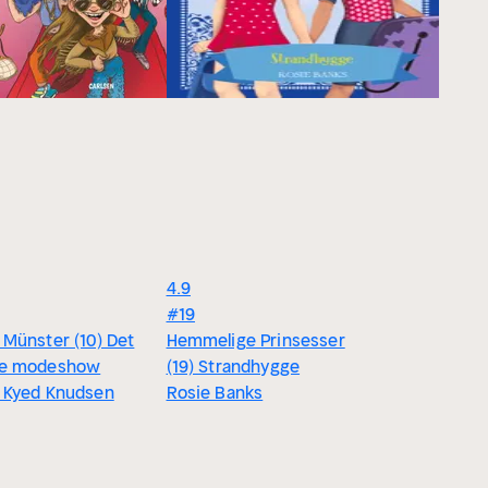
4.9
#19
 Münster (10) Det
Hemmelige Prinsesser
re modeshow
(19) Strandhygge
e Kyed Knudsen
Rosie Banks