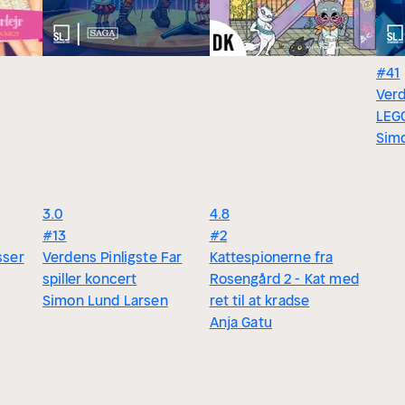
#41
Verd
LEG
Sim
3.0
4.8
#13
#2
sser
Verdens Pinligste Far
Kattespionerne fra
spiller koncert
Rosengård 2 - Kat med
Simon Lund Larsen
ret til at kradse
Anja Gatu