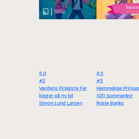
5.0
4.5
#2
#3
Verdens Pinligste Far
Hemmelige Prinse
kigger på ny bil
(03) Sommerlejr
Simon Lund Larsen
Rosie Banks