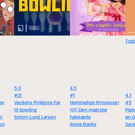
Top
5.0
4.5
#21
#1
4.7
for
Verdens Pinligste Far
Hemmelige Prinsesser
#3
til bowling
(01) Den magiske
Pige
r,
Simon Lund Larsen
halskæde
en 
ton
Rosie Banks
Sara