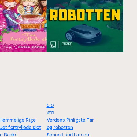
5.0
#11
 Hemmelige Rige
Verdens Pinligste Far
 Det fortryllede slot
og robotten
ie Banks
Simon Lund Larsen