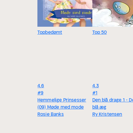
Topbedømt
Top 50
4.6
4.3
#9
#1
Hemmelige Prinsesser
Den blå drage 1 - D
(09) Møde med mode
blå æg
Rosie Banks
Ry Kristensen