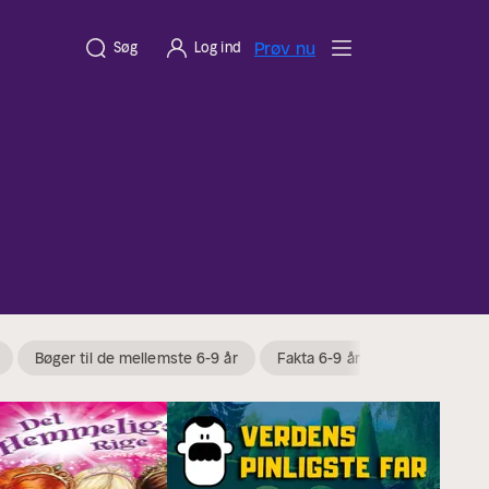
Prøv nu
Søg
Log ind
Bøger til de mellemste 6-9 år
Fakta 6-9 år
Magi og trol