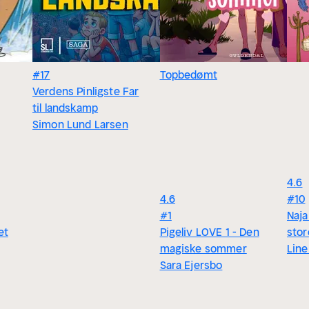
#17
Topbedømt
Verdens Pinligste Far
til landskamp
Simon Lund Larsen
4.6
4.6
#10
#1
Naja
et
Pigeliv LOVE 1 - Den
sto
magiske sommer
Lin
Sara Ejersbo