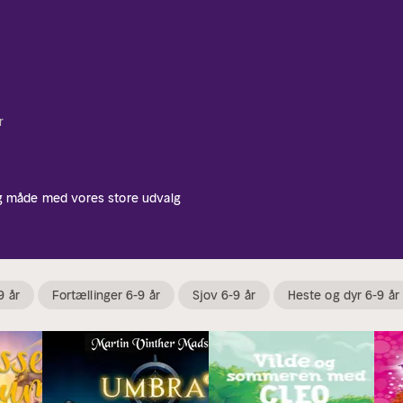
r
ig måde med vores store udvalg
9 år
Fortællinger 6-9 år
Sjov 6-9 år
Heste og dyr 6-9 år