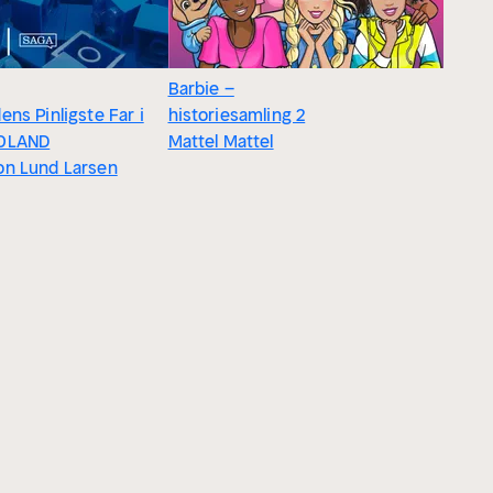
Barbie –
ens Pinligste Far i
historiesamling 2
OLAND
Mattel Mattel
on Lund Larsen