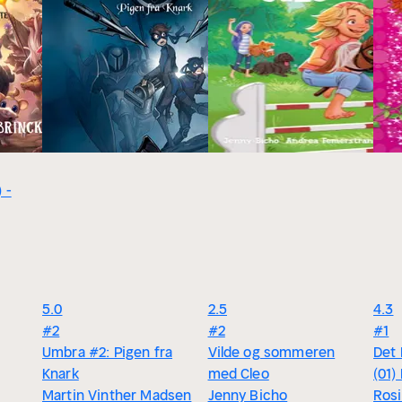
 -
5.0
2.5
4.3
#2
#2
#1
Umbra #2: Pigen fra
Vilde og sommeren
Det
Knark
med Cleo
(01)
Martin Vinther Madsen
Jenny Bicho
Ros