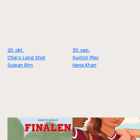
20. okt.
30. sep.
Chip's Long Shot
Switch Play
Sujean Rim
Hena Khan