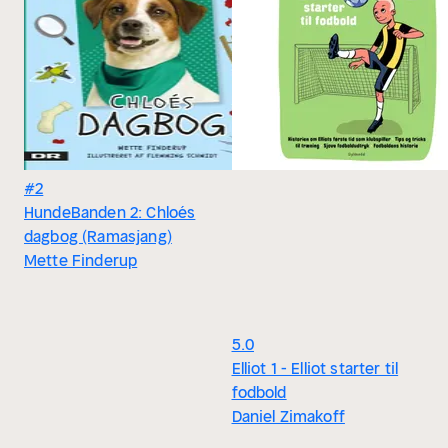
#2
HundeBanden 2: Chloés
dagbog (Ramasjang)
Mette Finderup
5.0
Elliot 1 - Elliot starter til
fodbold
Daniel Zimakoff