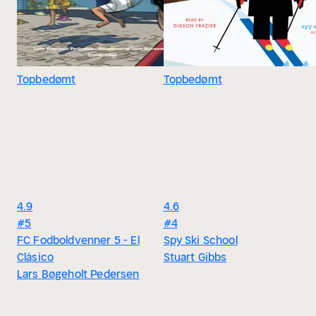
Topbedømt
Topbedømt
4.9
4.6
#5
#4
FC Fodboldvenner 5 - El
Spy Ski School
Clásico
Stuart Gibbs
Lars Bøgeholt Pedersen