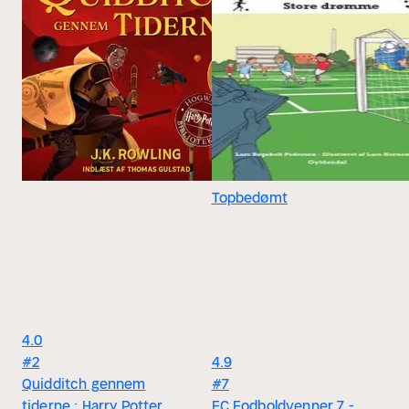
Topbedømt
4.0
#2
4.9
Quidditch gennem
#7
tiderne : Harry Potter
FC Fodboldvenner 7 -