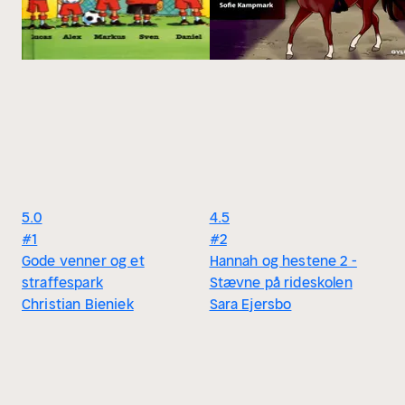
5.0
4.5
#1
#2
Gode venner og et
Hannah og hestene 2 -
straffespark
Stævne på rideskolen
Christian Bieniek
Sara Ejersbo