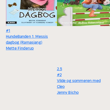
#1
HundeBanden 1: Messis
dagbog (Ramasjang)
Mette Finderup
2.5
#2
Vilde og sommeren med
Cleo
Jenny Bicho