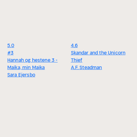
5.0
4.6
#3
Skandar and the Unicorn
Hannah og hestene 3 -
Thief
Maika, min Maika
A.F. Steadman
Sara Ejersbo