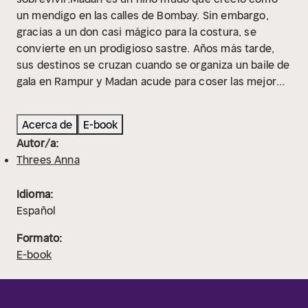
un mendigo en las calles de Bombay. Sin embargo,
gracias a un don casi mágico para la costura, se
convierte en un prodigioso sastre. Años más tarde,
sus destinos se cruzan cuando se organiza un baile de
gala en Rampur y Madan acude para coser las mejores
telas de las mujeres indias ricas del pueblo. Mientras
todo el mundo permanece paralizado por el calor
Acerca de
E-book
extremo propio de la llegada del monzón, Madan se
Autor/a:
instala en casa de Charlotte. A pesar de su mudez, se
Threes Anna
establece entre ellos de inmediato una extraña
comunicación que los llevará a cumplir su destino.A
Idioma:
través de una narración que va alternando pasado y
Español
presente, esta fascinante novela profundiza en la
historia de cada personaje, ramificándose en infinitud
Formato:
de mundos paralelos que ponen de manifiesto el peso
E-book
del destino a lo largo de más de medio siglo de historia
de la India.