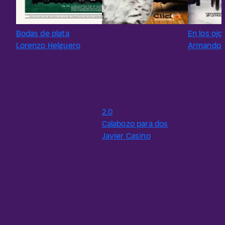
Bodas de plata
En los ojo
Lorenzo Helguero
Armando 
2.0
Calabozo para dos
Javier Casino