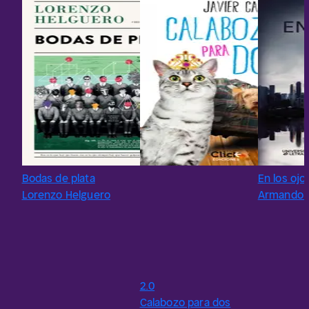
Bodas de plata
En los ojo
Lorenzo Helguero
Armando 
2.0
Calabozo para dos