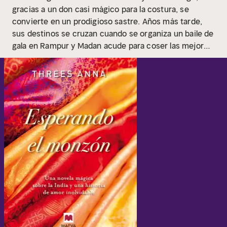
gracias a un don casi mágico para la costura, se
convierte en un prodigioso sastre. Años más tarde,
sus destinos se cruzan cuando se organiza un baile de
gala en Rampur y Madan acude para coser las mejores
telas de las mujeres indias ricas del pueblo. Mientras
todo el mundo permanece paralizado por el calor
extremo propio de la llegada del monzón, Madan se
instala en casa de Charlotte. A pesar de su mudez, se
establece entre ellos de inmediato una extraña
comunicación que los llevará a cumplir su destino.A
través de una narración que va alternando pasado y
presente, esta fascinante novela profundiza en la
historia de cada personaje, ramificándose en infinitud
de mundos paralelos que ponen de manifiesto el peso
del destino a lo largo de más de medio siglo de historia
de la India.