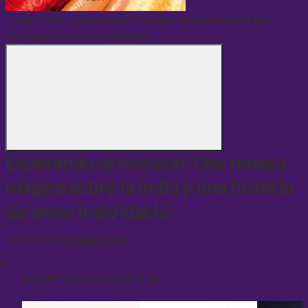
Lo sentimos, pero este contenido no está disponible
¿Por qué no está disponible?
Esperando el monzón: Una novela
mágica sobre la India y una historia
de amor inolvidable.
Escrito por
Threes Anna
o
Encuentra una historia ya