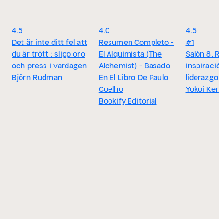
4.5
4.0
4.5
Det är inte ditt fel att
Resumen Completo -
#1
du är trött : slipp oro
El Alquimista (The
Salón 8. 
och press i vardagen
Alchemist) - Basado
inspiraci
Björn Rudman
En El Libro De Paulo
liderazgo
Coelho
Yokoi Ken
Bookify Editorial