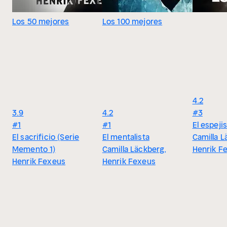
Los 50 mejores
Los 100 mejores
4.2
3.9
4.2
#3
#1
#1
El espej
El sacrificio (Serie
El mentalista
Camilla L
Memento 1)
Camilla Läckberg,
Henrik F
Henrik Fexeus
Henrik Fexeus