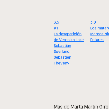
3.5
3.8
#1
Los mataré
La desaparición
Marcos Ni
de Veronika Lake
Pallares
Sebastián
Sevillano,
Sébastien
Theveny
Más de Marta Martín Giró