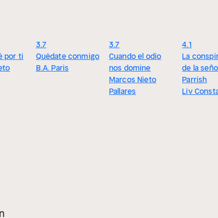
3.7
3.7
4.1
 por ti
Quédate conmigo
Cuando el odio
La conspi
eto
B.A. Paris
nos domine
de la seño
Marcos Nieto
Parrish
Pallares
Liv Const
n