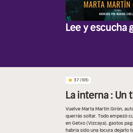
Lee y escucha g
3.7
(105)
La interna : Un t
Vuelve Marta Martín Girón, aut
querrás soltar.
Todo empezó cua
en Getxo (Vizcaya), gastos pag
habría sido una locura dejarlo