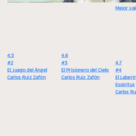
Mejor va
4.5
4.6
#2
#3
4.7
El Juego del Ángel
El Prisionero del Cielo
#4
Carlos Ruiz Zafón
Carlos Ruiz Zafón
El Laberi
Espíritus
Carlos Ru