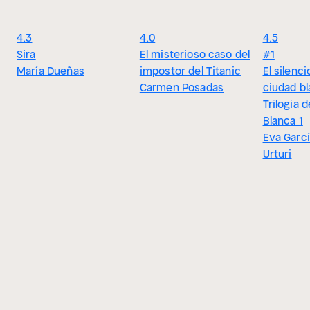
4.3
4.0
4.5
Sira
El misterioso caso del
#1
María Dueñas
impostor del Titanic
El silenci
Carmen Posadas
ciudad bl
Trilogia 
Blanca 1
Eva Garc
Urturi