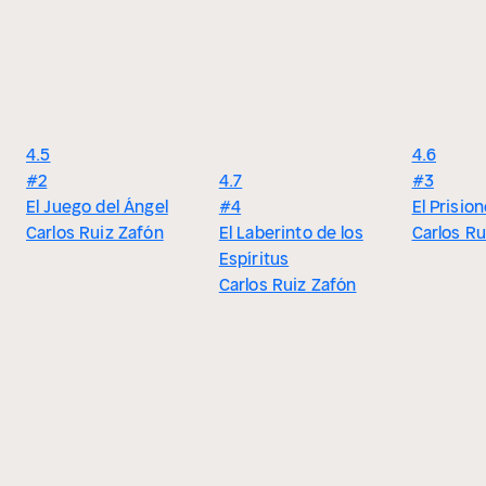
4.5
4.6
#2
4.7
#3
El Juego del Ángel
#4
El Prision
Carlos Ruiz Zafón
El Laberinto de los
Carlos Ru
Espíritus
Carlos Ruiz Zafón