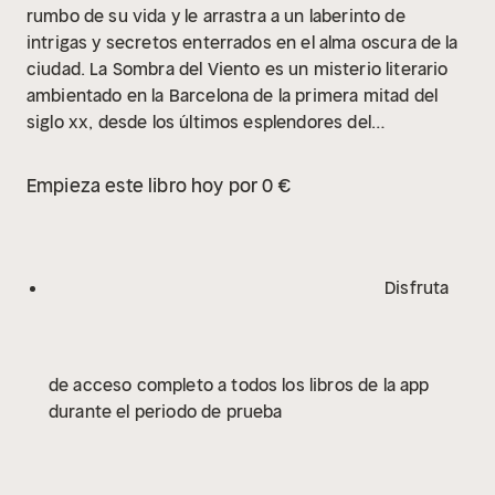
rumbo de su vida y le arrastra a un laberinto de
intrigas y secretos enterrados en el alma oscura de la
ciudad. La Sombra del Viento es un misterio literario
ambientado en la Barcelona de la primera mitad del
siglo xx, desde los últimos esplendores del
Modernismo hasta las tinieblas de la
posguerra.
Aunando las técnicas del relato de intriga y
Empieza este libro hoy por 0 €
suspense, la novela histórica y la comedia de
costumbres, La Sombra del Viento es sobre todo una
trágica historia de amor cuyo eco se proyecta a
través del tiempo. Con gran fuerza narrativa, el autor
Disfruta
entrelaza tramas y enigmas a modo de muñecas rusas
en un inolvidable relato sobre los secretos del corazón
y el embrujo de los libros cuya intriga se mantiene
de acceso completo a todos los libros de la app
hasta el final.
durante el periodo de prueba