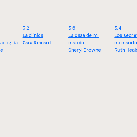
3.2
3.6
3.4
La clínica
La casa de mi
Los secre
 acogida
Cara Reinard
marido
mi marido
fe
Sheryl Browne
Ruth Heal