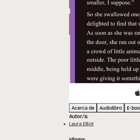
Acerca de
Audiolibro
E-boo
Autor/a:
Laura Elliot
Idioma: