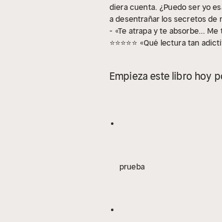
diera cuenta.
¿Puedo ser yo esa
a desentrañar los secretos de 
-
«Te atrapa y te absorbe… Me 
⭐⭐⭐⭐⭐
«Qué lectura tan adicti
⭐⭐⭐⭐⭐
«Creía haber descubier
Bookreview ⭐⭐⭐⭐⭐
«¡No podía
Empieza este libro hoy p
⭐⭐⭐⭐⭐
«Fantástico… Emotivo 
prueba