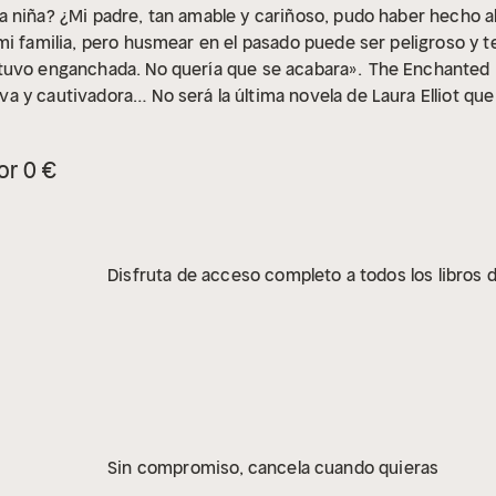
 niña? ¿Mi padre, tan amable y cariñoso, pudo haber hecho al
mi familia, pero husmear en el pasado puede ser peligroso y 
tuvo enganchada. No quería que se acabara».
The Enchanted
va y cautivadora… No será la última novela de Laura Elliot que 
to el motivo, pero, madre mía, no podía estar más equivocada
 soltarlo! Me ha sorprendido. ¡Qué final!… Un libro fabuloso».
or 0 €
y conmovedor, pero también lleno de tensión… Magnífico».
Disfruta de acceso completo a todos los libros d
Sin compromiso, cancela cuando quieras