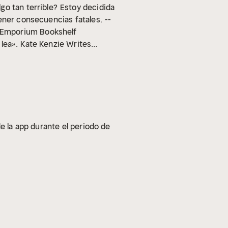
go tan terrible?
Estoy decidida
tener consecuencias fatales.
--
 Emporium Bookshelf
lea».
Kate Kenzie Writes
… 5 estrellas».
B for
Reseña en NetGalley
Reseña en NetGalley ⭐⭐⭐⭐⭐
e la app durante el periodo de