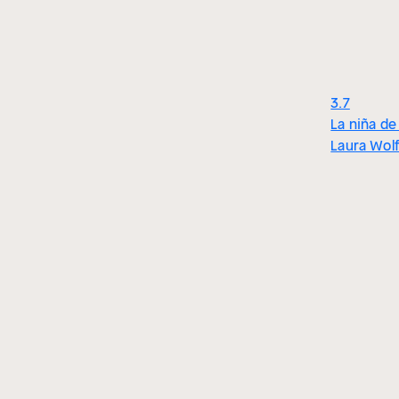
3.7
La niña de
Laura Wol