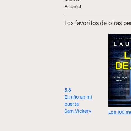
Español
Los favoritos de otras p
3.8
El niño en mi
puerta
Sam Vickery
Los 100 m