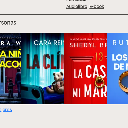
Audiolibro
E-book
ersonas
ejores