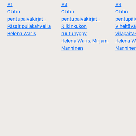
#1
#3
#4
Olafin
Olafin
Olafin
pentupäiväkirjat -
pentupäiväkirjat -
pentupäiv
Pässit pullakahveilla
Riikinkukon
Viheltävä
Helena Waris
ruutuhyppy
villapaita
Helena Waris, Mirjami
Helena Wa
Manninen
Mannine