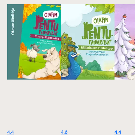
4.4
4.6
4.4