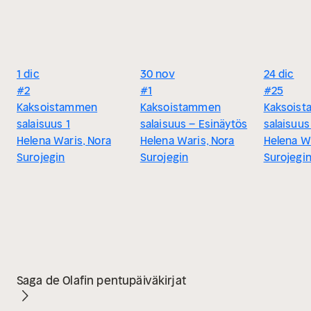
1 dic
30 nov
24 dic
#2
#1
#25
Kaksoistammen
Kaksoistammen
Kaksois
salaisuus 1
salaisuus – Esinäytös
salaisuus
Helena Waris, Nora
Helena Waris, Nora
Helena Wa
Surojegin
Surojegin
Surojegi
Saga de Olafin pentupäiväkirjat