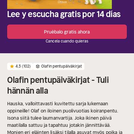
Lee y escucha gratis por 14 días
Pruébalo gratis ahora
Cancela cuando quieras
4.3
(102)
Olafin pentupäiväkirjat
Olafin pentupäiväkirjat - Tuli
hännän alla
Hauska, valloittavasti kuvitettu sarja lukemaan
oppineille!
Olaf on iloinen puolivuotias koiranpentu.
Isona siitä tulee laumanvartija. Joka ikinen päivä
maatilalla sattuu ja tapahtuu jotakin jännittävää.
Monien eri eläinten lisäksi tilalla asuvat myös poika ja