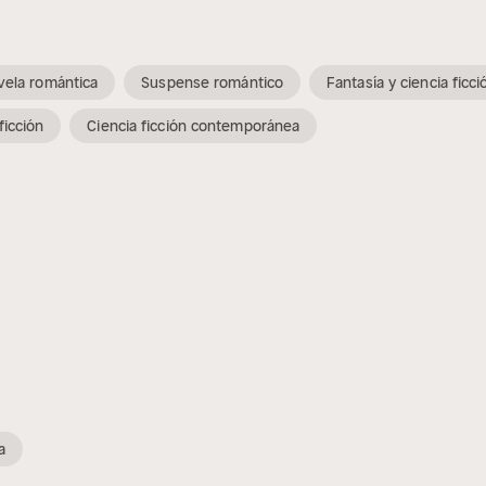
vela romántica
Suspense romántico
Fantasía y ciencia ficci
ficción
Ciencia ficción contemporánea
a