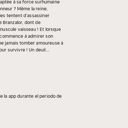
daptée à sa force surhumaine
honneur ? Même la reine,
lles tentent d’assassiner
de Branzalor, dont de
nuscule vaisseau !
Et lorsque
lle commence à admirer son
e ne jamais tomber amoureuse à
our survivre !
Un deuil
 : rétablir la paix dans
es de la littérature et les
ans l’écriture de nouvelles et
se, sur les deux blogs qu’elle a
vention, ce qui nécessite une
ances dans lesquelles, quel
e la app durante el periodo de
atismes à deux.
Elle vit à