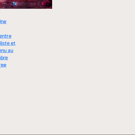
Une
entre
liste et
enu au
mbre
ree