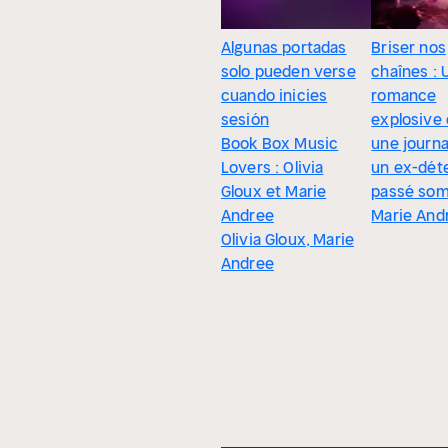
Algunas portadas
Briser nos
solo pueden verse
chaînes : 
cuando inicies
romance
sesión
explosive 
Book Box Music
une journa
Lovers : Olivia
un ex-dét
Gloux et Marie
passé so
Andree
Marie And
Olivia Gloux, Marie
Andree