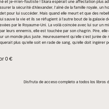
 et je-m’en-foutiste ! Skara espérait une affectation plus a
ssurer la sécurité d’Alexander, l’aîné de la famille royale, un 
cadet pour lui succéder. Mais quand elle meurt et que des rebe
lui sauve la vie et ils se réfugient à l’autre bout de la galaxie 
ées par le Royaume-Uni. La voilà coincée avec lui sur un mi
 par leurs ennemis, elle est touchée par son chagrin. Pire, e
pour un monde plus juste. Heureusement qu’elle s’est jurée d
erait plus qu’elle soit en rade de sang, qu’elle doit ingérer p
réparties aussi acérées que les canines de Skara, des trahisons
tie de plaisir.
À PROPOS DE L'AUTRICE
Nourrie par les classiqu
or 0 €
e science-fiction, Marie Andree s’est lancée il y a sept ans d
t partie de sa vie, que ce soit à l’adolescence, pendant sa thè
ercice de sa profession. Elle rédige en effet des brevets d’in
.
Grande amoureuse des histoires d’amour, elle écrit des rom
Disfruta de acceso completo a todos los libros d
ses personnages apprennent à surmonter leurs drames et traum
eux garçons, qui sont ses plus grands fans.