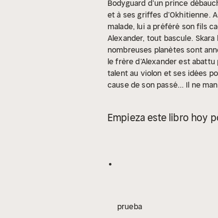
Bodyguard d’un prince débauché
et à ses griffes d’Okhitienne. A
malade, lui a préféré son fils 
Alexander, tout bascule.
Skara 
nombreuses planètes sont annex
le frère d’Alexander est abattu
talent au violon et ses idées 
cause de son passé… Il ne manqu
écrasant, des hésitations, des 
l’univers ne sera pas qu’une par
Empieza este libro hoy p
œuvres majeures de fantasy et d
de romans. Écrire a toujours fai
tenus par le passé ou dans l’ex
aisance certaine avec les mots
que soit le genre littéraire, 
Antibes avec son mari et ses d
prueba