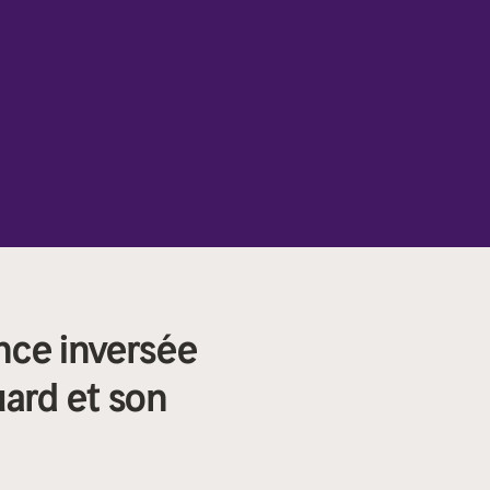
nce inversée
ard et son