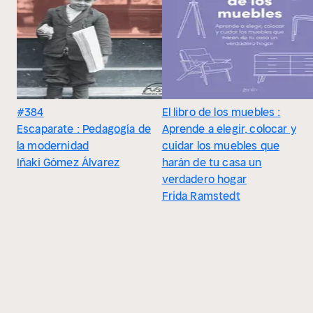
#384
El libro de los muebles :
Escaparate : Pedagogía de
Aprende a elegir, colocar y
la modernidad
cuidar los muebles que
Iñaki Gómez Álvarez
harán de tu casa un
verdadero hogar
Frida Ramstedt