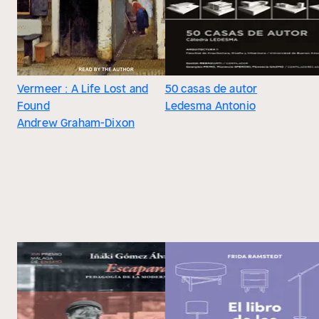
Vermeer : A Life Lost and
50 casas de autor
Found
Ledesma Antonio
Andrew Graham-Dixon