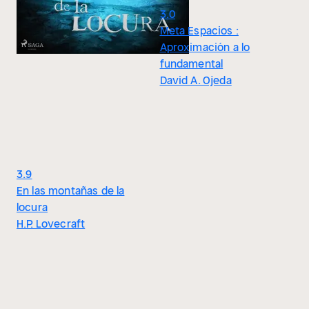
3.0
Meta Espacios :
Aproximación a lo
fundamental
David A. Ojeda
3.9
En las montañas de la
locura
H.P. Lovecraft