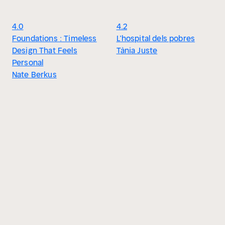
4.0
4.2
Foundations : Timeless
L’hospital dels pobres
Design That Feels
Tània Juste
Personal
Nate Berkus