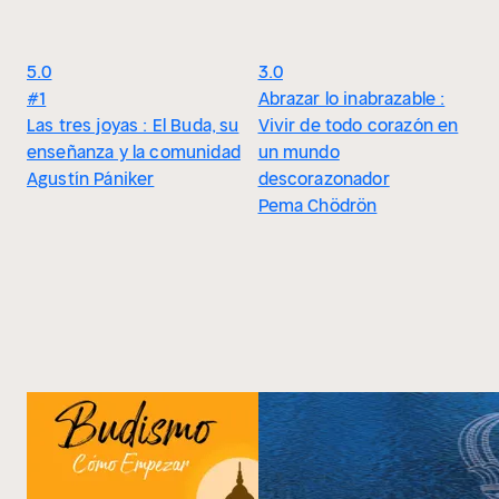
5.0
3.0
#1
Abrazar lo inabrazable :
Las tres joyas : El Buda, su
Vivir de todo corazón en
enseñanza y la comunidad
un mundo
Agustín Pániker
descorazonador
Pema Chödrön