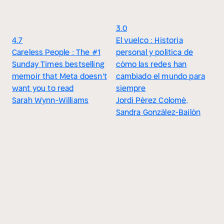
3.0
4.7
El vuelco : Historia
Careless People : The #1
personal y política de
Sunday Times bestselling
cómo las redes han
memoir that Meta doesn't
cambiado el mundo para
want you to read
siempre
Sarah Wynn-Williams
Jordi Pérez Colomé,
Sandra González-Bailón