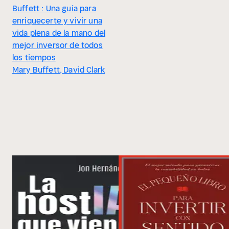
Buffett : Una guía para
enriquecerte y vivir una
vida plena de la mano del
mejor inversor de todos
los tiempos
Mary Buffett, David Clark