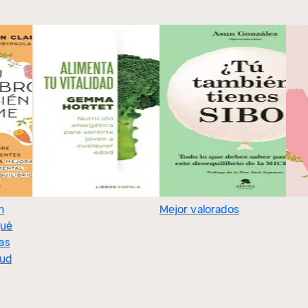
n
Mejor valorados
qué
as
lud