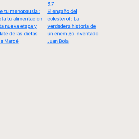
3.7
e tu menopausia :
El engaño del
ta tu alimentación
colesterol : La
ta nueva etapa y
verdadera historia de
date de las dietas
un enemigo inventado
ta Marcè
Juan Bola