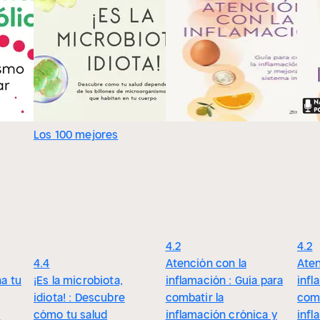
Los 100 mejores
4.2
4.2
4.4
Atención con la
Aten
a tu
¡Es la microbiota,
inflamación : Guía para
infl
idiota! : Descubre
combatir la
comb
s
cómo tu salud
inflamación crónica y
infl