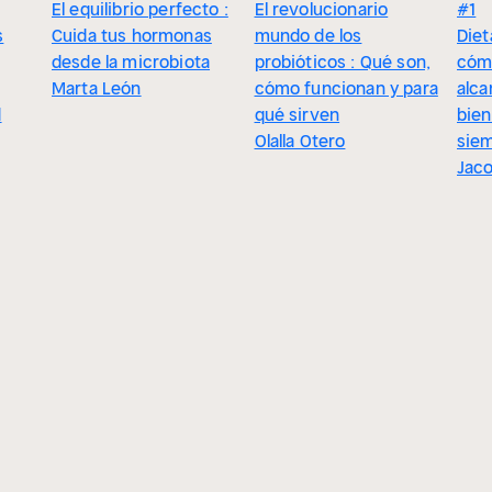
El equilibrio perfecto :
El revolucionario
#1
s
Cuida tus hormonas
mundo de los
Diet
desde la microbiota
probióticos : Qué son,
cómo
Marta León
cómo funcionan y para
alca
d
qué sirven
bien
Olalla Otero
sie
Jaco