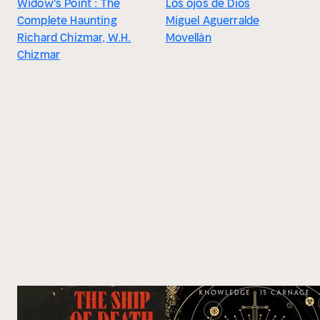
Widow's Point : The
Los ojos de Dios
Complete Haunting
Miguel Aguerralde
Richard Chizmar, W.H.
Movellán
Chizmar