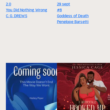
2.0
29 sept
You Did Nothing Wrong
#8
C. G. DREWS
Goddess of Death
Penelope Barsetti