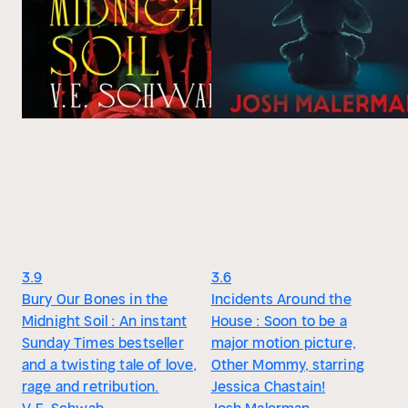
3.9
3.6
Bury Our Bones in the
Incidents Around the
Midnight Soil : An instant
House : Soon to be a
Sunday Times bestseller
major motion picture,
and a twisting tale of love,
Other Mommy, starring
rage and retribution.
Jessica Chastain!