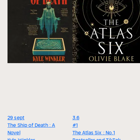
29 sept
3.6
The Ship of Death : A
#1
Novel
The Atlas Six : No.1