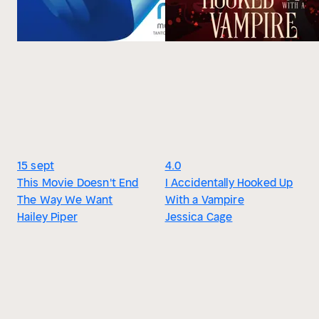
15 sept
4.0
This Movie Doesn't End
I Accidentally Hooked Up
The Way We Want
With a Vampire
Hailey Piper
Jessica Cage