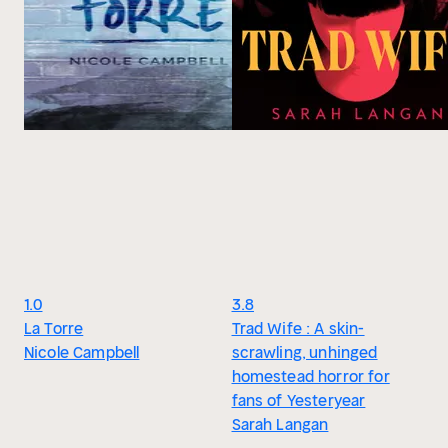
1.0
3.8
La Torre
Trad Wife : A skin-
Nicole Campbell
scrawling, unhinged
homestead horror for
fans of Yesteryear
Sarah Langan