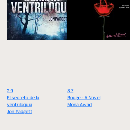
2.9
3.7
El secreto de la
Rouge : A Novel
ventriloquia
Mona Awad
Jon Padgett