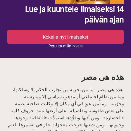
Lue ja kuuntele ilmaiseksi 14
päivän ajan
Kokeile nyt ilmaiseksi
Peruuta milloin vain
هذه هى مصر
هذه هي مصر.. ما من تجربة من تجارب الحكم إلا وسلكتها،
وما من نظامٍ اجتماعي أو مذهبٍ سياسي إلا ومارسته
وجرَّبته.. وما من عيدٍ في أي مكان إلا وكانت صاحبة بصمة
على بعض طقوسه وتفاصيله.. على أرضها نبتت حروف كلمة
«الحضارة».. ومن أدبها وتفرُّدها استمدَّت «الثقافة» وجودها
وحيويتها.. ومن شعبها خرجت معجزات حار في تفسيرها العلم