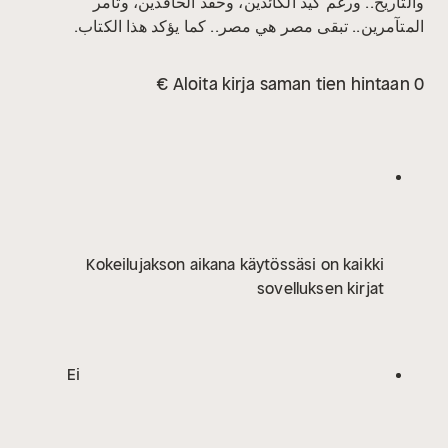
والتاريخ.. ورغم كيد الكائدين، وحقد الحاقدين، وتآمر
المتآمرين.. تبقى مصر هي مصر.. كما يؤكد هذا الكتاب.
Aloita kirja saman tien hintaan 0 €
Kokeilujakson aikana käytössäsi on kaikki
sovelluksen kirjat
Ei