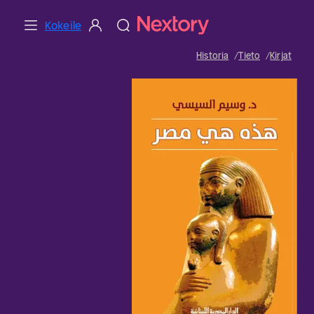
Kokeile
Historia
Tieto
Kirjat