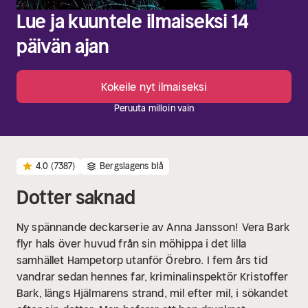
Lue ja kuuntele ilmaiseksi 14
päivän ajan
Kokeile nyt ilmaiseksi
Peruuta milloin vain
4.0
(7387)
Bergslagens blå
Dotter saknad
Ny spännande deckarserie av Anna Jansson!
Vera Bark
flyr hals över huvud från sin möhippa i det lilla
samhället Hampetorp utanför Örebro. I fem års tid
vandrar sedan hennes far, kriminalinspektör Kristoffer
Bark, längs Hjälmarens strand, mil efter mil, i sökandet