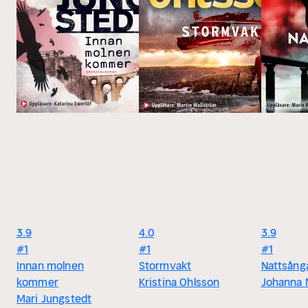
3.9
4.0
3.9
#1
#1
#1
Innan molnen
Stormvakt
Nattsång
kommer
Kristina Ohlsson
Johanna
Mari Jungstedt