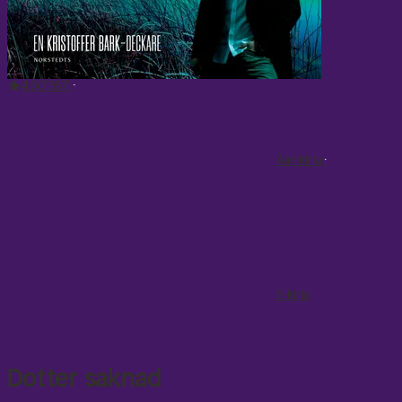
4.0
7 387
Äänikirja
E-kirja
Dotter saknad