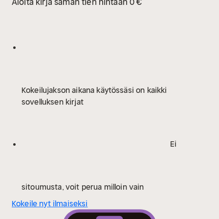
Aloita kirja saman tien hintaan 0 €
deckarserien Bergslagens blå. Det är en berättelse om
en förälders värsta mardröm. Det är också en
berättelse om vad som kan ske med ett försummat
barn när verkligheten blivit outhärdlig, och om
vanföreställningar som får livsfarliga konsekvenser.
Kokeilujakson aikana käytössäsi on kaikki
sovelluksen kirjat
Ei
sitoumusta, voit perua milloin vain
Kokeile nyt ilmaiseksi