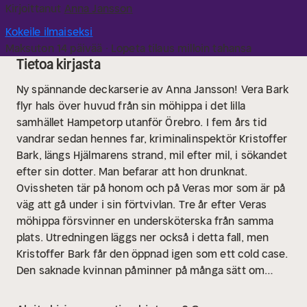
Kirjoittanut
Anna Jansson
Kokeile ilmaiseksi
Maksuton 14 päivää · Lopeta tilaus milloin tahansa
Tietoa kirjasta
Ny spännande deckarserie av Anna Jansson!
Vera Bark
flyr hals över huvud från sin möhippa i det lilla
samhället Hampetorp utanför Örebro. I fem års tid
vandrar sedan hennes far, kriminalinspektör Kristoffer
Bark, längs Hjälmarens strand, mil efter mil, i sökandet
efter sin dotter. Man befarar att hon drunknat.
Ovissheten tär på honom och på Veras mor som är på
väg att gå under i sin förtvivlan.
Tre år efter Veras
möhippa försvinner en undersköterska från samma
plats. Utredningen läggs ner också i detta fall, men
Kristoffer Bark får den öppnad igen som ett cold case.
Den saknade kvinnan påminner på många sätt om
hans dotter. Snart inser han att det finns fler samband
än han först anat.
Dotter saknad är den första delen i