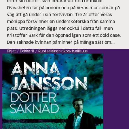
efter sin dotter. Man befarar att hon drunknat.
Ovissheten tär på honom och på Veras mor som är på
väg att gå under i sin förtvivlan.
Tre år efter Veras
möhippa försvinner en undersköterska från samma
plats. Utredningen läggs ner också i detta fall, men
Kristoffer Bark får den öppnad igen som ett cold case.
Den saknade kvinnan påminner på många sätt om
hans dotter. Snart inser han att det finns fler samband
Kirjat
Dekkarit
Ruotsalainen rikoskirjallisuus
än han först anat.
Dotter saknad är den första delen i
deckarserien Bergslagens blå. Det är en berättelse om
en förälders värsta mardröm. Det är också en
berättelse om vad som kan ske med ett försummat
barn när verkligheten blivit outhärdlig, och om
vanföreställningar som får livsfarliga konsekvenser.