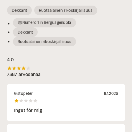
Dekkarit
Ruotsalainen rikoskirjallisuus
Numero
1
in
Bergslagens blå
Dekkarit
Ruotsalainen rikoskirjallisuus
4.0
7387 arvosanaa
Gistopeter
8.1.2026
Inget för mig