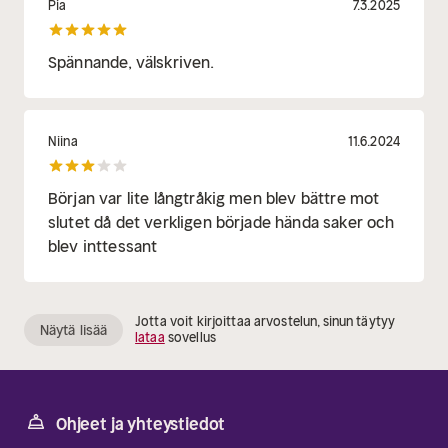
Pia
7.3.2025
Spännande, välskriven.
Niina
11.6.2024
Början var lite långtråkig men blev bättre mot
slutet då det verkligen började hända saker och
blev inttessant
Jotta voit kirjoittaa arvostelun, sinun täytyy
Näytä lisää
lataa
sovellus
Ohjeet ja yhteystiedot