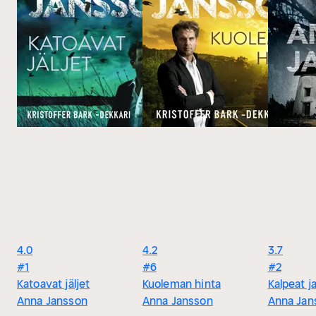
4.0
4.2
3.7
#1
#6
#2
Katoavat jäljet
Kuoleman hinta
Kalpeat j
Anna Jansson
Anna Jansson
Anna Jan