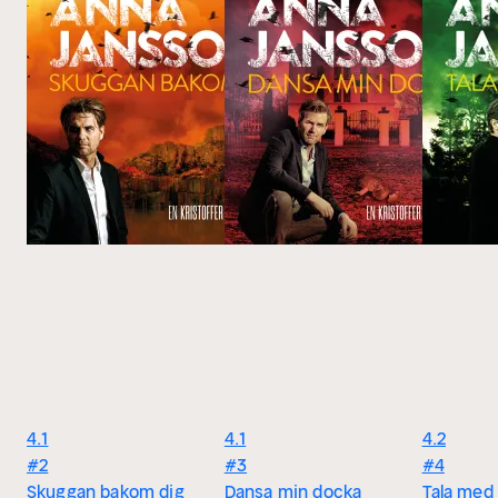
4.1
4.1
4.2
#2
#3
#4
Skuggan bakom dig
Dansa min docka
Tala med