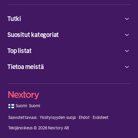
Tutki
Suositut kategoriat
Top listat
Tietoa meistä
🇫🇮
Suomi
·
Suomi
Saavutettavuus
·
Yksityisyyden suoja
·
Ehdot
·
Evästeet
Tekijänoikeus © 2026 Nextory AB